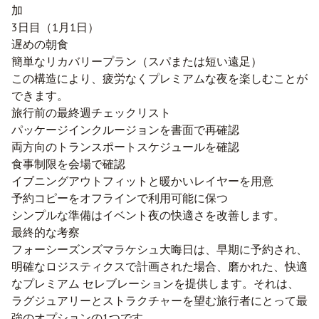
加
3日目（1月1日）
遅めの朝食
簡単なリカバリープラン（スパまたは短い遠足）
この構造により、疲労なくプレミアムな夜を楽しむことが
できます。
旅行前の最終週チェックリスト
パッケージインクルージョンを書面で再確認
両方向のトランスポートスケジュールを確認
食事制限を会場で確認
イブニングアウトフィットと暖かいレイヤーを用意
予約コピーをオフラインで利用可能に保つ
シンプルな準備はイベント夜の快適さを改善します。
最終的な考察
フォーシーズンズマラケシュ大晦日は、早期に予約され、
明確なロジスティクスで計画された場合、磨かれた、快適
なプレミアム セレブレーションを提供します。それは、
ラグジュアリーとストラクチャーを望む旅行者にとって最
強のオプションの1つです。