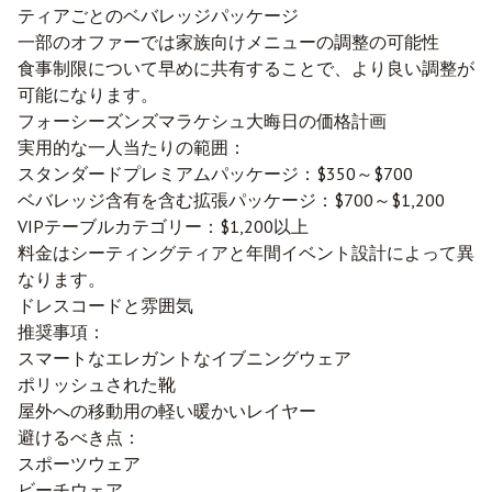
ティアごとのベバレッジパッケージ
一部のオファーでは家族向けメニューの調整の可能性
食事制限について早めに共有することで、より良い調整が
可能になります。
フォーシーズンズマラケシュ大晦日の価格計画
実用的な一人当たりの範囲：
スタンダードプレミアムパッケージ：$350～$700
ベバレッジ含有を含む拡張パッケージ：$700～$1,200
VIPテーブルカテゴリー：$1,200以上
料金はシーティングティアと年間イベント設計によって異
なります。
ドレスコードと雰囲気
推奨事項：
スマートなエレガントなイブニングウェア
ポリッシュされた靴
屋外への移動用の軽い暖かいレイヤー
避けるべき点：
スポーツウェア
ビーチウェア