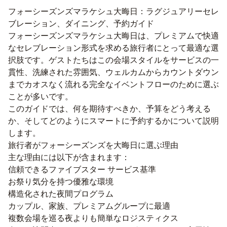
フォーシーズンズ
マラケシュ
大晦日：ラグジュアリーセレ
ブレーション、ダイニング、予約ガイド
フォーシーズンズマラケシュ大晦日は、プレミアムで快適
なセレブレーション形式を求める旅行者にとって最適な選
択肢です。ゲストたちはこの会場スタイルをサービスの一
貫性、洗練された雰囲気、ウェルカムからカウントダウン
までカオスなく流れる完全なイベントフローのために選ぶ
ことが多いです。
このガイドでは、何を期待すべきか、予算をどう考える
か、そしてどのようにスマートに予約するかについて説明
します。
旅行者がフォーシーズンズを大晦日に選ぶ理由
主な理由には以下が含まれます：
信頼できるファイブスター サービス基準
お祭り気分を持つ優雅な環境
構造化された夜間プログラム
カップル、家族、プレミアムグループに最適
複数会場を巡る夜よりも簡単なロジスティクス