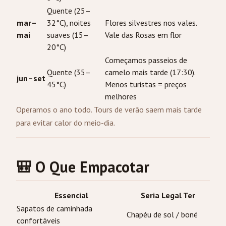
Quente (25–
mar–
32°C), noites
Flores silvestres nos vales.
mai
suaves (15–
Vale das Rosas em flor
20°C)
Começamos passeios de
Quente (35–
camelo mais tarde (17:30).
jun–set
45°C)
Menos turistas = preços
melhores
Operamos o ano todo. Tours de verão saem mais tarde
para evitar calor do meio-dia.
🎒 O Que Empacotar
Essencial
Seria Legal Ter
Sapatos de caminhada
Chapéu de sol / boné
confortáveis