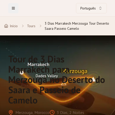
Português
Toggle Menu
3 Dias Marrakech Merzouga Tour Deserto
Início
Tours
Saara Passeio Camelo
Tour de 3 Dias
Marrakech para
Merzouga no Deserto do
Saara e Passeio de
Camelo
Merzouga, Morocco
3 Dias, 2 Noites