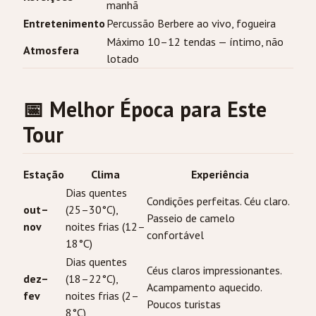
manhã
Entretenimento
Percussão Berbere ao vivo, fogueira
Máximo 10–12 tendas — íntimo, não
Atmosfera
lotado
📅 Melhor Época para Este
Tour
Estação
Clima
Experiência
Dias quentes
Condições perfeitas. Céu claro.
out–
(25–30°C),
Passeio de camelo
nov
noites frias (12–
confortável
18°C)
Dias quentes
Céus claros impressionantes.
dez–
(18–22°C),
Acampamento aquecido.
fev
noites frias (2–
Poucos turistas
8°C)