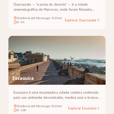
Ouarzazate — "a porta do deserto" — é a cidade
cinematográfica de Marrocos, onde foram filmados
Lawrence da Arábia, Gladiador e Game of Thrones. Fica
Distância até Merzouga
:
310
km
na encruzilhada das montanhas do Atlas e do Saara,
Explorar Ouarzazate
4–5h
tornando-a a cidade mais próxima de Merzouga e uma
paragem ideal para pernoitar em qualquer tour pelo
deserto.
Essaouira
Essaouira é uma encantadora cidade costeira conhecida
pelo seu ambiente descontraído, medina azul e branca
e rico património musical. Protegida por muralhas do
Distância até Merzouga
:
650
km
século XVIII junto ao mar, este porto ventoso é um
Explorar Essaouira
9–10h
refúgio para surfistas, artistas e amantes de marisco.