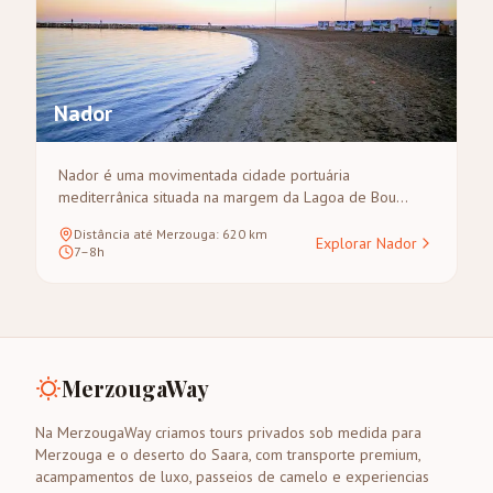
Nador
Nador é uma movimentada cidade portuária
mediterrânica situada na margem da Lagoa de Bou
Areg. Servindo principalmente como um importante
Distância até Merzouga
:
620
km
portal para viajantes que chegam de ferry a partir de
Explorar Nador
7–8h
Espanha ou através do seu aeroporto internacional,
apresenta um pitoresco passeio marítimo e grande
proximidade a belas praias mediterrânicas, oferecendo
um início costeiro descontraído a uma viagem
marroquina.
MerzougaWay
Na MerzougaWay criamos tours privados sob medida para
Merzouga e o deserto do Saara, com transporte premium,
acampamentos de luxo, passeios de camelo e experiencias