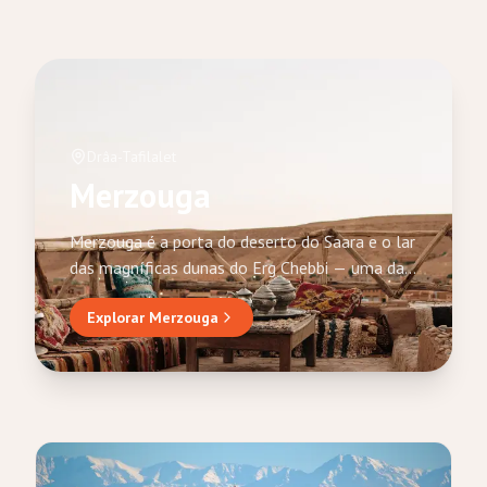
Drâa-Tafilalet
Merzouga
Merzouga é a porta do deserto do Saara e o lar
das magníficas dunas do Erg Chebbi — uma das
paisagens mais icónicas de Marrocos. Elevando-
Explorar Merzouga
se até 150 metros, estas dunas douradas são o
ponto central de toda aventura desértica:
passeios de camelo ao pôr do sol, noites em
luxuosos acampamentos berberes sob um céu
estrelado e excursões de 4x4 pelo mar de
areia.