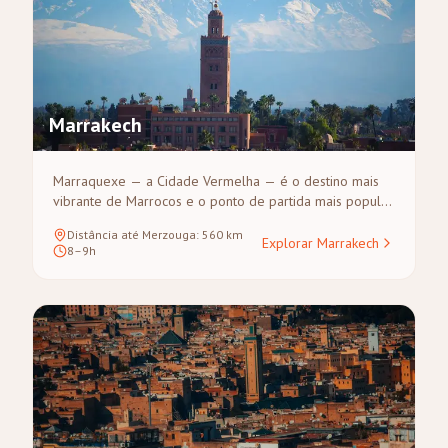
Marrakech
Marraquexe — a Cidade Vermelha — é o destino mais
vibrante de Marrocos e o ponto de partida mais popular
para tours pelo deserto do Saara. A sua medina,
Distância até Merzouga
:
560
km
classificada pela UNESCO, está repleta de souks,
Explorar Marrakech
8–9h
palácios e a lendária praça Djemaa el-Fna. De
Marraquexe, a viagem para Merzouga leva-o através de
Aït Ben Haddou, as Gargantas do Dadès e o Cânion de
Todra.