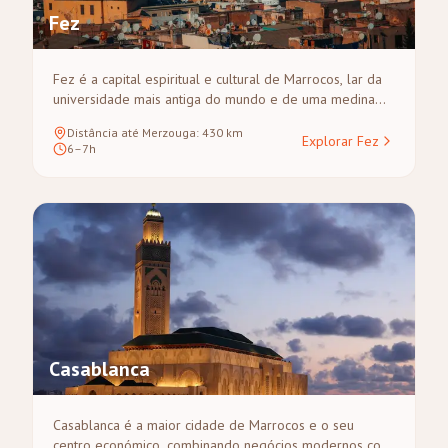
Fez
Fez é a capital espiritual e cultural de Marrocos, lar da
universidade mais antiga do mundo e de uma medina
tão vasta que é melhor explorada a pé com um guia. A
Distância até Merzouga
:
430
km
viagem de Fez a Merzouga atravessa o Médio Atlas e o
Explorar Fez
6–7h
Vale do Ziz, tornando-a uma das rotas mais cénicas de
todo Marrocos.
Casablanca
Casablanca é a maior cidade de Marrocos e o seu
centro económico, combinando negócios modernos com