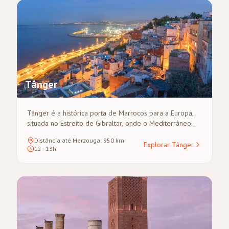
deserto do Saara.
Tânger
Tânger é a histórica porta de Marrocos para a Europa,
situada no Estreito de Gibraltar, onde o Mediterrâneo
encontra o Atlântico. Com um lendário passado boémio
Distância até Merzouga
:
950
km
que inspirou escritores e artistas, Tânger apresenta uma
Explorar Tânger
12–13h
medina recentemente restaurada, uma Kasbah caiada de
branco e belas vistas costeiras, tornando-a um ponto de
partida cénico para grandes circuitos rumo ao sul.