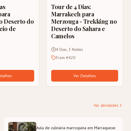
as
Tour de 4 Dias:
para
Marrakech para
o Deserto do
Merzouga - Trekking no
eio de
Deserto do Sahara e
Camelos
4 Dias, 3 Noites
From €420
etalhes
Ver Detalhes
Ver atividades
Aula de culinária marroquina em Marraquexe