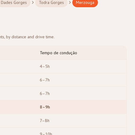
Dades Gorges
Todra Gorges
Merzouga
s, by distance and drive time.
Tempo de condução
4–5h
6–7h
6–7h
8–9h
7–8h
9–10h