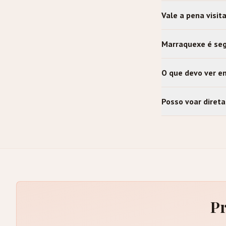
Vale a pena visit
Marraquexe é seg
O que devo ver e
Posso voar dire
Pr