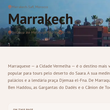
Marrakech-Safi
, Morocco
Marrakech
Distância até Merzouga
:
560
km
8–9h
Marraquexe — a Cidade Vermelha — é o destino mais v
popular para tours pelo deserto do Saara. A sua medin
palácios e a lendária praça Djemaa el-Fna. De Marraq
Ben Haddou, as Gargantas do Dadès e o Cânion de To
ON THIS PAGE