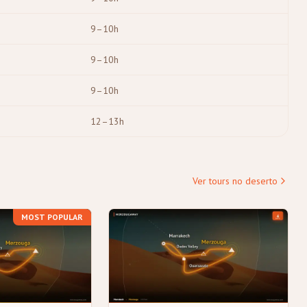
9–10h
9–10h
9–10h
12–13h
Ver tours no deserto
MOST POPULAR