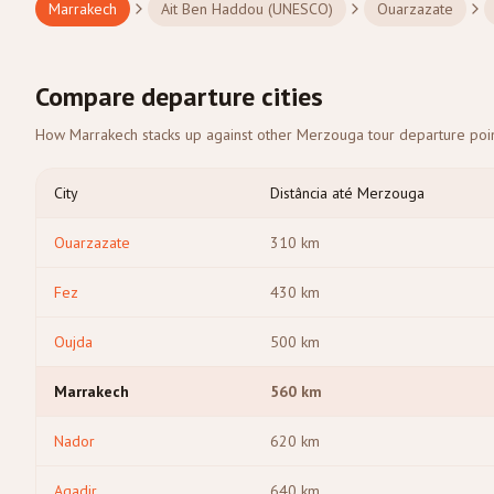
Marrakech
Ait Ben Haddou (UNESCO)
Ouarzazate
Compare departure cities
How Marrakech stacks up against other Merzouga tour departure point
City
Distância até Merzouga
Ouarzazate
310
km
Fez
430
km
Oujda
500
km
Marrakech
560
km
Nador
620
km
Agadir
640
km