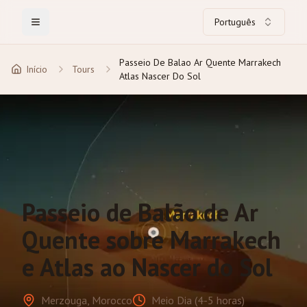
Português
Toggle Menu
Passeio De Balao Ar Quente Marrakech
Início
Tours
Atlas Nascer Do Sol
Passeio de Balão de Ar
Quente sobre Marrakech
e Atlas ao Nascer do Sol
Merzouga, Morocco
Meio Dia (4-5 horas)