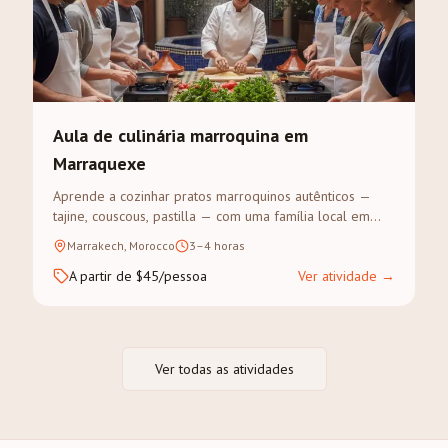
Aula de culinária marroquina em
Marraquexe
Aprende a cozinhar pratos marroquinos autênticos —
tajine, couscous, pastilla — com uma família local em
Marraquexe. Visita ao souk para as especiarias, depois
Marrakech, Morocco
3–4 horas
cozinha-se e come-se juntos.
A partir de $45/pessoa
Ver atividade
→
Ver todas as atividades