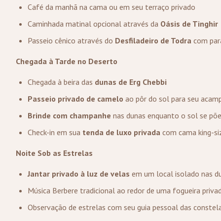
Café da manhã na cama ou em seu terraço privado
Caminhada matinal opcional através da
Oásis de Tinghir
Passeio cênico através do
Desfiladeiro de Todra
com para
Chegada à Tarde no Deserto
Chegada à beira das
dunas de Erg Chebbi
Passeio privado de camelo
ao pôr do sol para seu acam
Brinde com champanhe
nas dunas enquanto o sol se põ
Check-in em sua
tenda de luxo privada
com cama king-siz
Noite Sob as Estrelas
Jantar privado à luz de velas
em um local isolado nas d
Música Berbere tradicional ao redor de uma fogueira priva
Observação de estrelas com seu guia pessoal das constel