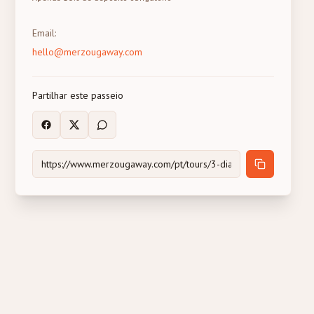
Email
:
hello@merzougaway.com
Partilhar este passeio