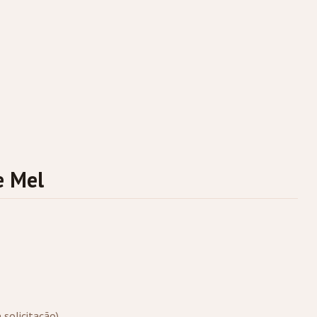
e Mel
 solicitação)