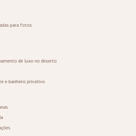
das para fotos
pamento de luxo no deserto
e
e e banheiro privativo
unas
da
ações