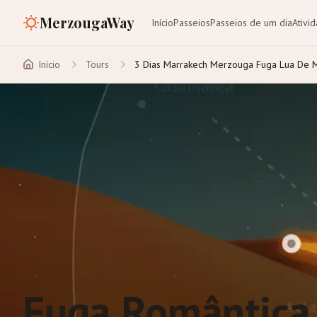
MerzougaWay
Início
Passeios
Passeios de um dia
Ativi
Início
Tours
3 Dias Marrakech Merzouga Fuga Lua De 
Fuga Romântica 