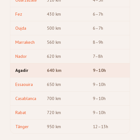
Ouarzazate
310
km
4–5h
Fez
430
km
6–7h
Oujda
500
km
6–7h
Marrakech
560
km
8–9h
Nador
620
km
7–8h
Agadir
640
km
9–10h
Essaouira
650
km
9–10h
Casablanca
700
km
9–10h
Rabat
720
km
9–10h
Tânger
950
km
12–13h