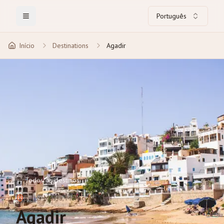
Português
Toggle Menu
Início
Destinations
Agadir
←
Todos os destinos
Souss-Massa
, Morocco
Agadir