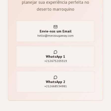
planejar sua experiência perfeita no
deserto marroquino
Envie-nos um Email
hello@merzougaway.com
WhatsApp
1
+212675203319
WhatsApp
2
+212668534981