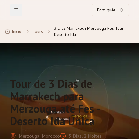
Português
Toggle Menu
3 Dias Marrakech Merzouga Fes Tour
Início
Tours
Deserto Ida
Tour de 3 Dias de
Marrakech para
Merzouga até Fes -
Deserto Ida Única
Merzouga, Morocco
3 Dias, 2 Noites