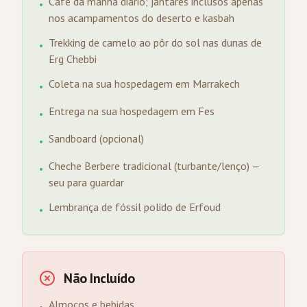
Café da manhã diário; jantares inclusos apenas
•
nos acampamentos do deserto e kasbah
Trekking de camelo ao pôr do sol nas dunas de
•
Erg Chebbi
Coleta na sua hospedagem em Marrakech
•
Entrega na sua hospedagem em Fes
•
Sandboard (opcional)
•
Cheche Berbere tradicional (turbante/lenço) —
•
seu para guardar
Lembrança de fóssil polido de Erfoud
•
Não Incluído
Almoços e bebidas