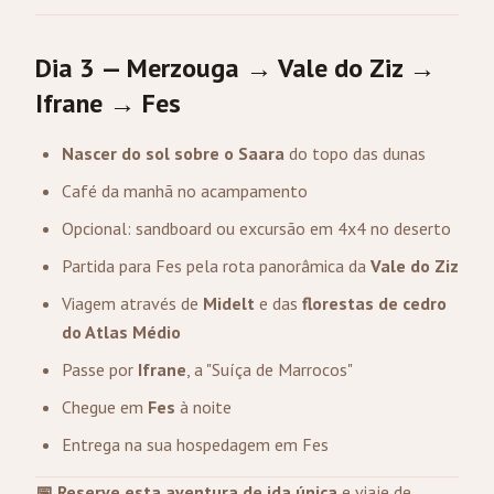
Dia 3 — Merzouga → Vale do Ziz →
Ifrane → Fes
Nascer do sol sobre o Saara
do topo das dunas
Café da manhã no acampamento
Opcional: sandboard ou excursão em 4x4 no deserto
Partida para Fes pela rota panorâmica da
Vale do Ziz
Viagem através de
Midelt
e das
florestas de cedro
do Atlas Médio
Passe por
Ifrane
, a "Suíça de Marrocos"
Chegue em
Fes
à noite
Entrega na sua hospedagem em Fes
📅 Reserve esta aventura de ida única
e viaje de