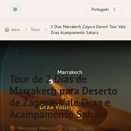
Português
Toggle Menu
2 Dias Marrakech Zagora Desert Tour Vale
Início
Tours
Draa Acampamento Sahara
Tour de 2 Dias de
Marrakech para Deserto
de Zagora: Vale Draa e
Acampamento Sahara
Merzouga, Morocco
2 Dias, 1 Noite