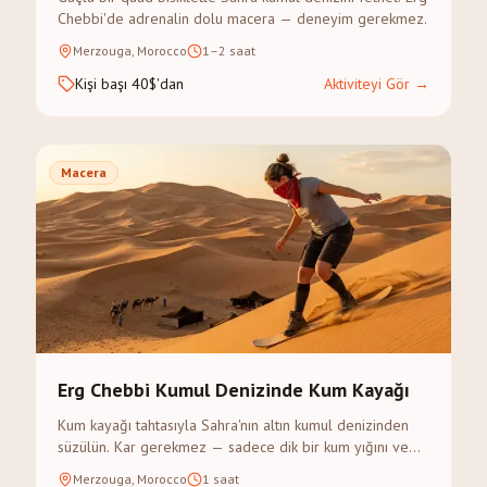
Chebbi'de adrenalin dolu macera — deneyim gerekmez.
Merzouga, Morocco
1–2 saat
Kişi başı 40$'dan
Aktiviteyi Gör
→
Macera
Erg Chebbi Kumul Denizinde Kum Kayağı
Kum kayağı tahtasıyla Sahra'nın altın kumul denizinden
süzülün. Kar gerekmez — sadece dik bir kum yığını ve
macera ruhu.
Merzouga, Morocco
1 saat