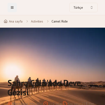
Türkçe
Toggle Menu
Ana sayfa
Activities
Camel Ride
Sahra Çölü'nde Deve
Gezisi
Merzouga, Morocco
1–2 saat
Kişi başı 25$'dan