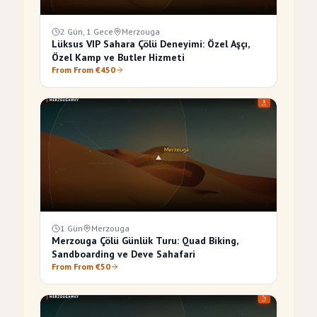
2 Gün, 1 Gece
Merzouga
Lüksus VIP Sahara Çölü Deneyimi: Özel Aşçı,
Özel Kamp ve Butler Hizmeti
From From €450
1 Gün
Merzouga
Merzouga Çölü Günlük Turu: Quad Biking,
Sandboarding ve Deve Sahafari
From From €50