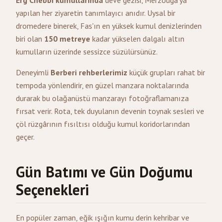
Erg Chebbi kumullarında
deve gezisi, Merzouga'ya
yapılan her ziyaretin tanımlayıcı anıdır. Uysal bir
dromedere binerek, Fas'ın en yüksek kumul denizlerinden
biri olan
150 metreye
kadar yükselen dalgalı altın
kumulların üzerinde sessizce süzülürsünüz.
Deneyimli
Berberi rehberlerimiz
küçük grupları rahat bir
tempoda yönlendirir, en güzel manzara noktalarında
durarak bu olağanüstü manzarayı fotoğraflamanıza
fırsat verir. Rota, tek duyulanın devenin toynak sesleri ve
çöl rüzgârının fısıltısı olduğu kumul koridorlarından
geçer.
Gün Batımı ve Gün Doğumu
Seçenekleri
En popüler zaman, eğik ışığın kumu derin kehribar ve