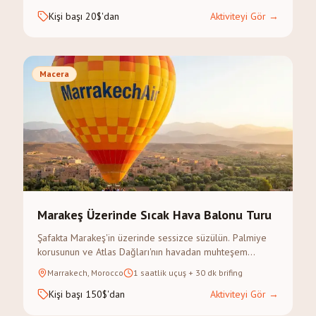
Kişi başı 20$'dan
Aktiviteyi Gör
→
Macera
Marakeş Üzerinde Sıcak Hava Balonu Turu
Şafakta Marakeş'in üzerinde sessizce süzülün. Palmiye
korusunun ve Atlas Dağları'nın havadan muhteşem
manzarası.
Marrakech, Morocco
1 saatlik uçuş + 30 dk brifing
Kişi başı 150$'dan
Aktiviteyi Gör
→