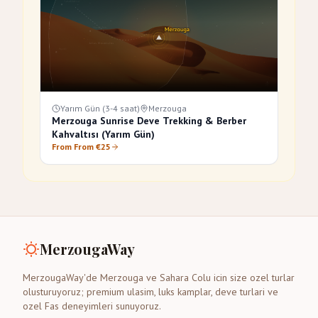
Yarım Gün (3-4 saat)
Merzouga
Merzouga Sunrise Deve Trekking & Berber
Kahvaltısı (Yarım Gün)
From From €25
MerzougaWay
MerzougaWay'de Merzouga ve Sahara Colu icin size ozel turlar
olusturuyoruz; premium ulasim, luks kamplar, deve turlari ve
ozel Fas deneyimleri sunuyoruz.