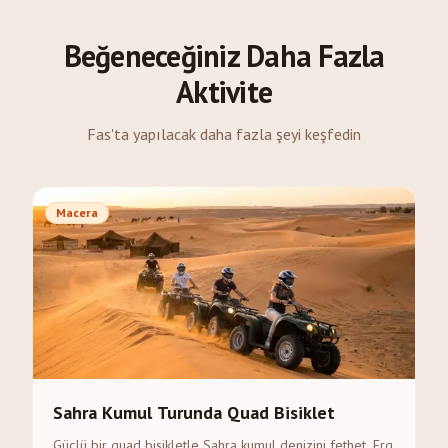
Beğeneceğiniz Daha Fazla
Aktivite
Fas'ta yapılacak daha fazla şeyi keşfedin
Macera
Sahra Kumul Turunda Quad Bisiklet
Güçlü bir quad bisikletle Sahra kumul denizini fethet. Erg