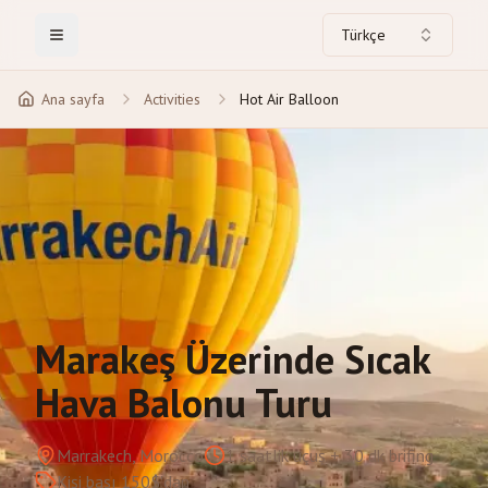
Türkçe
Toggle Menu
Ana sayfa
Activities
Hot Air Balloon
Marakeş Üzerinde Sıcak
Hava Balonu Turu
Marrakech, Morocco
1 saatlik uçuş + 30 dk brifing
Kişi başı 150$'dan