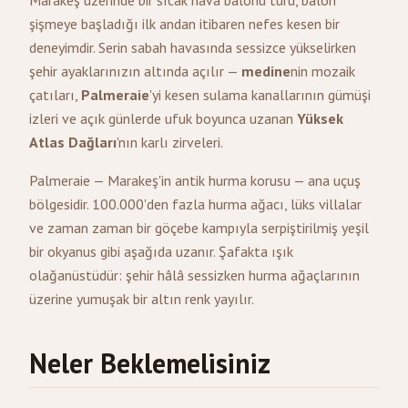
Marakeş üzerinde bir sıcak hava balonu turu, balon
şişmeye başladığı ilk andan itibaren nefes kesen bir
deneyimdir. Serin sabah havasında sessizce yükselirken
şehir ayaklarınızın altında açılır —
medine
nin mozaik
çatıları,
Palmeraie
'yi kesen sulama kanallarının gümüşi
izleri ve açık günlerde ufuk boyunca uzanan
Yüksek
Atlas Dağları
'nın karlı zirveleri.
Palmeraie — Marakeş'in antik hurma korusu — ana uçuş
bölgesidir. 100.000'den fazla hurma ağacı, lüks villalar
ve zaman zaman bir göçebe kampıyla serpiştirilmiş yeşil
bir okyanus gibi aşağıda uzanır. Şafakta ışık
olağanüstüdür: şehir hâlâ sessizken hurma ağaçlarının
üzerine yumuşak bir altın renk yayılır.
Neler Beklemelisiniz