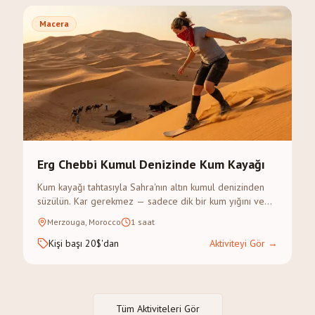
Macera
Erg Chebbi Kumul Denizinde Kum Kayağı
Kum kayağı tahtasıyla Sahra'nın altın kumul denizinden
süzülün. Kar gerekmez — sadece dik bir kum yığını ve
macera ruhu.
Merzouga, Morocco
1 saat
Kişi başı 20$'dan
Aktiviteyi Gör
→
Tüm Aktiviteleri Gör