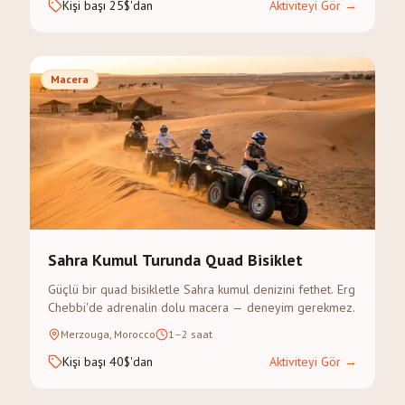
Kişi başı 25$'dan
Aktiviteyi Gör
→
Macera
Sahra Kumul Turunda Quad Bisiklet
Güçlü bir quad bisikletle Sahra kumul denizini fethet. Erg
Chebbi'de adrenalin dolu macera — deneyim gerekmez.
Merzouga, Morocco
1–2 saat
Kişi başı 40$'dan
Aktiviteyi Gör
→