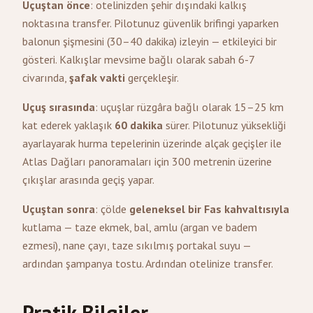
Uçuştan önce
: otelinizden şehir dışındaki kalkış
noktasına transfer. Pilotunuz güvenlik brifingi yaparken
balonun şişmesini (30–40 dakika) izleyin — etkileyici bir
gösteri. Kalkışlar mevsime bağlı olarak sabah 6-7
civarında,
şafak vakti
gerçekleşir.
Uçuş sırasında
: uçuşlar rüzgâra bağlı olarak 15–25 km
kat ederek yaklaşık
60 dakika
sürer. Pilotunuz yüksekliği
ayarlayarak hurma tepelerinin üzerinde alçak geçişler ile
Atlas Dağları panoramaları için 300 metrenin üzerine
çıkışlar arasında geçiş yapar.
Uçuştan sonra
: çölde
geleneksel bir Fas kahvaltısıyla
kutlama — taze ekmek, bal, amlu (argan ve badem
ezmesi), nane çayı, taze sıkılmış portakal suyu —
ardından şampanya tostu. Ardından otelinize transfer.
Pratik Bilgiler