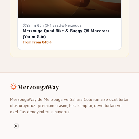
Yarım Gün (3-4 saat)
Merzouga
Merzouga Quad Bike & Buggy Çöl Macerası
(Yarım Gün)
From From €40
MerzougaWay
MerzougaWay'de Merzouga ve Sahara Colu icin size ozel turlar
olusturuyoruz; premium ulasim, luks kamplar, deve turlari ve
ozel Fas deneyimleri sunuyoruz.