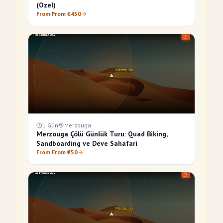
(Ozel)
From From €450
1 Gün
Merzouga
Merzouga Çölü Günlük Turu: Quad Biking,
Sandboarding ve Deve Sahafari
From From €50