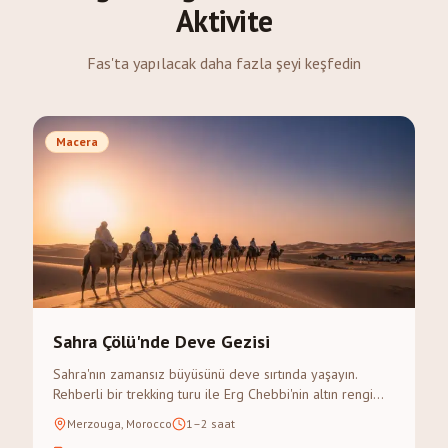
Aktivite
Fas'ta yapılacak daha fazla şeyi keşfedin
Macera
Sahra Çölü'nde Deve Gezisi
Sahra'nın zamansız büyüsünü deve sırtında yaşayın.
Rehberli bir trekking turu ile Erg Chebbi'nin altın rengi
kumul tepelerinden gün batımını izleyin.
Merzouga, Morocco
1–2 saat