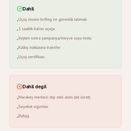
Dahil
Uçuş öncesi brifing ve güvenlik talimatı
•
1 saatlik balon uçuşu
•
İnişten sonra şampanya/meyve suyu tostu
•
Kalkış noktasına transfer
•
Uçuş sertifikası
•
Dahil degil
Marakeş merkezi dışı otel alımı (ek ücret)
•
Seyahat sigortası
•
Bahşiş
•