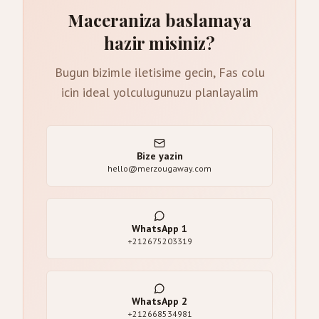
Maceraniza baslamaya
hazir misiniz?
Bugun bizimle iletisime gecin, Fas colu
icin ideal yolculugunuzu planlayalim
Bize yazin
hello@merzougaway.com
WhatsApp
1
+212675203319
WhatsApp
2
+212668534981