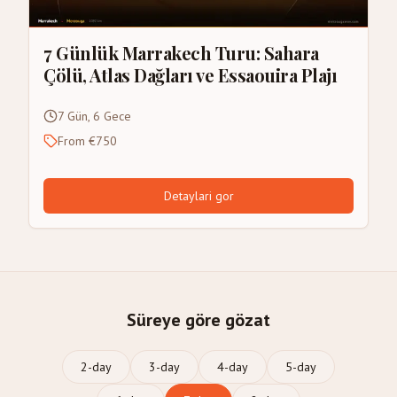
7 Günlük Marrakech Turu: Sahara
Çölü, Atlas Dağları ve Essaouira Plajı
7 Gün, 6 Gece
From €750
Detaylari gor
Süreye göre gözat
2
-day
3
-day
4
-day
5
-day