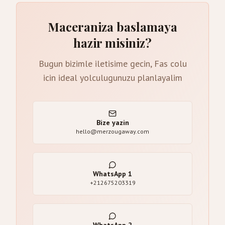
Maceraniza baslamaya
hazir misiniz?
Bugun bizimle iletisime gecin, Fas colu
icin ideal yolculugunuzu planlayalim
Bize yazin
hello@merzougaway.com
WhatsApp
1
+212675203319
WhatsApp
2