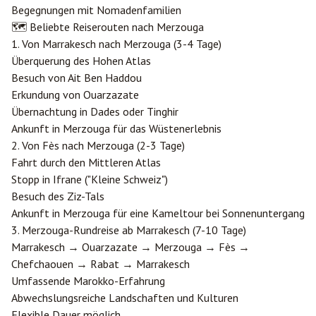
Begegnungen mit Nomadenfamilien
🗺️ Beliebte Reiserouten nach Merzouga
1. Von
Marrakesch
nach Merzouga (3-4 Tage)
Überquerung des Hohen Atlas
Besuch von Ait Ben Haddou
Erkundung von
Ouarzazate
Übernachtung in Dades oder Tinghir
Ankunft in Merzouga für das Wüstenerlebnis
2. Von
Fès
nach Merzouga (2-3 Tage)
Fahrt durch den Mittleren Atlas
Stopp in Ifrane ("Kleine Schweiz")
Besuch des Ziz-Tals
Ankunft in Merzouga für eine Kameltour bei Sonnenuntergang
3. Merzouga-Rundreise ab Marrakesch (7-10 Tage)
Marrakesch → Ouarzazate → Merzouga → Fès →
Chefchaouen →
Rabat
→ Marrakesch
Umfassende Marokko-Erfahrung
Abwechslungsreiche Landschaften und Kulturen
Flexible Dauer möglich