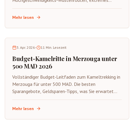
Hochgeschwindigkeits-Wüstenrouten, extremes
Gelände, Sicherheitstipps und spannende
Abenteueraktivitäten in der Sahara.
Mehr lesen
3. Apr. 2026
•
11
Min. Lesezeit
Budget-Kamelritte in Merzouga unter
500 MAD 2026
Vollständiger Budget-Leitfaden zum Kameltrekking in
Merzouga für unter 500 MAD. Die besten
Sparangebote, Geldsparen-Tipps, was Sie erwartet
und wie Sie die authentische Sahara mit kleinerem
Budget genießen.
Mehr lesen