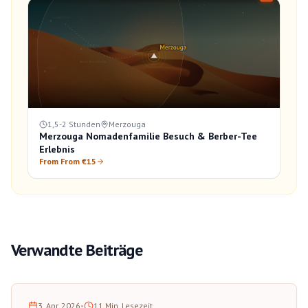
1,5-2 Stunden
Merzouga
Merzouga Nomadenfamilie Besuch & Berber-Tee
Erlebnis
From From €15
Verwandte Beiträge
3. Apr. 2026
•
11
Min. Lesezeit