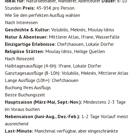
Ideal für:
Naturliebhaber, Wanderer, Abenteurer
Dauer:
8-10
Stunden
Preis:
45-95€ pro Person
Wie Sie den perfekten Ausflug wählen
Nach Interessen
Geschichte & Kultur:
Volubilis, Meknès, Moulay Idriss
Natur & Abenteuer:
Mittlerer Atlas, Ifrane, Wasserfälle
Einzigartige Erlebnisse:
Chefchaouen, Lokale Dörfer
Religiöse Stätten:
Moulay Idriss, Heilige Quellen
Nach Reisezeit
Halbtagesausflüge (4-6h): Ifrane, Lokale Dörfer
Ganztagesausflüge (8-10h): Volubilis, Meknès, Mittlerer Atlas
Lange Ausflüge (10h+): Chefchaouen
Buchung Ihres Ausflugs
Beste Buchungszeit
Hauptsaison (März-Mai, Sept.-Nov.):
Mindestens 2-3 Tage
im Voraus buchen
Nebensaison (Juni-Aug., Dez.-Feb.):
1-2 Tage Vorlauf meist
ausreichend
Last-Minute:
Manchmal verfügbar, aber eingeschränkte