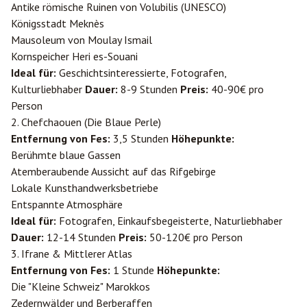
Antike römische Ruinen von Volubilis (UNESCO)
Königsstadt Meknès
Mausoleum von Moulay Ismail
Kornspeicher Heri es-Souani
Ideal für:
Geschichtsinteressierte, Fotografen,
Kulturliebhaber
Dauer:
8-9 Stunden
Preis:
40-90€ pro
Person
2. Chefchaouen (Die Blaue Perle)
Entfernung von Fes:
3,5 Stunden
Höhepunkte:
Berühmte blaue Gassen
Atemberaubende Aussicht auf das Rifgebirge
Lokale Kunsthandwerksbetriebe
Entspannte Atmosphäre
Ideal für:
Fotografen, Einkaufsbegeisterte, Naturliebhaber
Dauer:
12-14 Stunden
Preis:
50-120€ pro Person
3. Ifrane & Mittlerer Atlas
Entfernung von Fes:
1 Stunde
Höhepunkte:
Die "Kleine Schweiz" Marokkos
Zedernwälder und Berberaffen