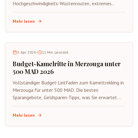
Hochgeschwindigkeits-Wüstenrouten, extremes
Gelände, Sicherheitstipps und spannende
Abenteueraktivitäten in der Sahara.
Mehr lesen
3. Apr. 2026
•
11
Min. Lesezeit
Budget-Kamelritte in Merzouga unter
500 MAD 2026
Vollständiger Budget-Leitfaden zum Kameltrekking in
Merzouga für unter 500 MAD. Die besten
Sparangebote, Geldsparen-Tipps, was Sie erwartet
und wie Sie die authentische Sahara mit kleinerem
Budget genießen.
Mehr lesen