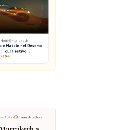
 Notti
Marrakech
 e Natale nel Deserto
: Tour Festivo
 2026/2027
€450
ov 2025
•
2
min di lettura
Marrakech a