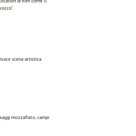
ocation di film come Il
rocco".
ivace scena artistica.
aesaggi mozzafiato, campi