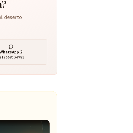
a?
el deserto
WhatsApp
2
212668534981