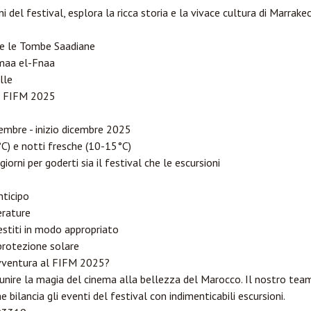
 del festival, esplora la ricca storia e la vivace cultura di Marrakec
a e le Tombe Saadiane
emaa el-Fnaa
lle
al FIFM 2025
mbre - inizio dicembre 2025
C) e notti fresche (10-15°C)
giorni per goderti sia il festival che le escursioni
nticipo
erature
estiti in modo appropriato
 protezione solare
 avventura al FIFM 2025?
unire la magia del cinema alla bellezza del Marocco. Il nostro team 
he bilancia gli eventi del festival con indimenticabili escursioni.