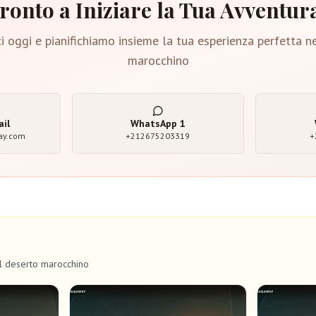
ronto a Iniziare la Tua Avventur
i oggi e pianifichiamo insieme la tua esperienza perfetta n
marocchino
ail
WhatsApp
1
ay.com
+212675203319
+
el deserto marocchino