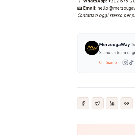
📱
WhatsApp:
+212 675-2
📧
Email:
hello@merzouga
Contattaci oggi stesso per p
MerzougaWay T
Siamo un team di gu
Chi Siamo
→