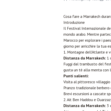
Cosa fare a
Marrakech
durant
Introduzione
Il Festival Internazionale de
mondo arabo. Mentre parteci
Marocco per esplorare i paesa
giorno per arricchire la tua e
1. Montagne dell'Atlante e vi
Distanza da Marrakech:
1 
Fuggi dal trambusto del festi
gusta un tè alla menta con l
Punti salienti:
Visita al pittoresco villaggio 
Pranzo tradizionale berbero
Brevi escursioni a cascate sp
2. Ait Ben Haddou e
Ouarzaz
Distanza da Marrakech:
3 