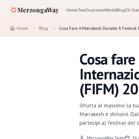
MerzougaWay
Home
Tour
Escursioni
Attività
Blog
Chi Si
Home
Blog
Cosa Fare A Marrakech Durante Il Festival
Cosa fare
Internazi
(FIFM) 2
Sfrutta al massimo la tu
Marrakech e dintorni. Dal
partecipi al festival del 
MerzougaWay Team
16