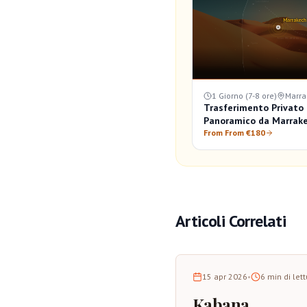
1 Giorno (7-8 ore)
Marra
Trasferimento Privato
Panoramico da Marrake
From From €180
Articoli Correlati
15 apr 2026
•
6
min di let
Kabana