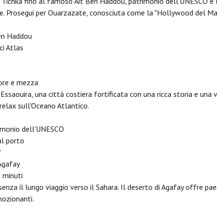
 n'Tichka fino al famoso Ait Ben Haddou, patrimonio dell'UNESCO e l
re. Prosegui per Ouarzazate, conosciuta come la "Hollywood del Ma
Ben Haddou
ci Atlas
ore e mezza
Essaouira, una città costiera fortificata con una ricca storia e una v
relax sull'Oceano Atlantico.
rimonio dell'UNESCO
al porto
f
 Agafay
 minuti
 senza il lungo viaggio verso il Sahara. Il deserto di Agafay offre p
mozionanti.