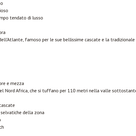
to
cioso
ampo tendato di lusso
ora
i dell'Atlante, famoso per le sue bellissime cascate e la tradizionale
ore e mezza
el Nord Africa, che si tuffano per 110 metri nella valle sottostant
 cascate
selvatiche della zona
o
ech