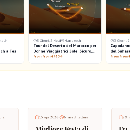
kech
3 Giorni, 2 Notti
Marrakech
3 Giorni, 2
Tour del Deserto del Marocco per
Capodanno
ch a Fes
Donne Viaggiatrici Sole: Sicuro,
del Sahara
Privato e Consapevole
From From €430
Merzouga
From From 
tura
15 apr 2026
•
6
min di lettura
20 n
Migliore Festa di
Da 