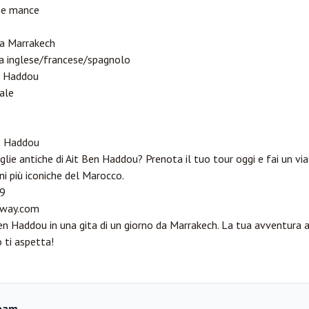
r e mance
da Marrakech
la inglese/francese/spagnolo
en Haddou
ale
en Haddou
glie antiche di Ait Ben Haddou? Prenota il tuo tour oggi e fai un vi
ni più iconiche del Marocco.
9
way.com
en Haddou in una gita di un giorno da Marrakech. La tua avventura a
 ti aspetta!
eam