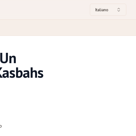
Italiano
 Un
 Kasbahs
o