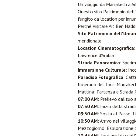
Un viaggio da Marrakech a Ai
Questo sito Patrimonio dell'
fungito da location per innu
Perché Visitare Ait Ben Had
Sito Patrimonio dell'Uma
meridionale
Location Cinematografica
:
Lawrence d'Arabia
Strada Panoramica
: Speri
Immersione Culturale
: Inc
Paradiso Fotografico
: Catt
Itinerario del Tour: Marrake
Mattina: Partenza e Strada
07:00 AM
: Prelievo dal tuo
07:30 AM
: Inizio della str
09:30 AM
: Sosta al Passo T
10:30 AM
: Arrivo nel villag
Mezzogiorno: Esplorazione 
10:45 AM
: Tour guidato dell