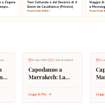
h a Zagora
Tour Culturale e del Deserto di 4
Viaggio di
Campo
Giorni da Casablanca (Privato)
a Merzoug
From From €450
Trek di C
From From 
tura
15 apr 2026
•
11
min di lettura
15 a
h
Capodanno a
Ca
na
Marrakech: La
Mar
Guida Completa
d'Ar
per Celebrare
Mig
Leggi di Più
Leggi 
nella Città Rossa
Oss