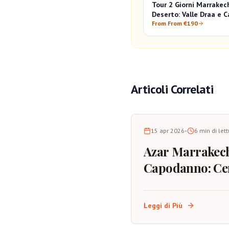
Tour 2 Giorni Marrakec
Deserto: Valle Draa e 
Sahariano
From From €190
Articoli Correlati
15 apr 2026
•
6
min di let
Azar Marrakec
Capodanno: Ce
Spettacolo,
Atmosfera e
Leggi di Più
Consigli per la