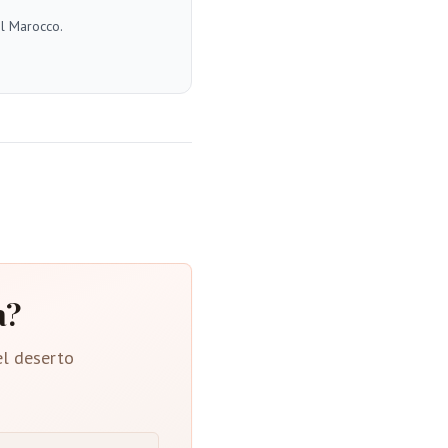
el Marocco.
a?
el deserto