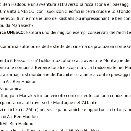
t Ben Haddou è un'avventura attraverso la ricca storia e i paesagg
Umanità UNESCO, con i suoi iconici edifici in terra cruda e lo sfon
merevoli film e rimane uno dei kasbahs più impressionanti e ben con
dou da Marrakech?
nità UNESCO
: Esplora uno dei migliori esempi conservati dell'archi
 Cammina sulle orme delle stelle del cinema da produzioni come G
menta il Passo Tizi n'Tichka mozzafiato attraverso le Montagne del
ontra le comunità Berbere locali e scopri la vita tradizionale nel 
ura immagini straordinarie dell'architettura antica contro paesaggi 
ch a Ait Ben Haddou
 Panoramica
 alloggio a Marrakech in un veicolo confortevole con aria condizion
ada panoramica attraverso le Montagne dell'Atlante
izi n'Tichka (2.260m) per viste panoramiche e opportunità fotografi
gio di Ait Ben Haddou
di Ait Ben Haddou
'antico ksar (villaggio fortificato) di Ait Ben Haddou