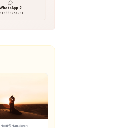
WhatsApp
2
212668534981
 Notti
Marrakech