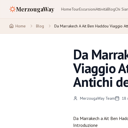
MerzougaWay
Home
Tour
Escursioni
Attività
Blog
Chi Si
Home
Blog
Da Marrakech A Ait Ben Haddou Viaggio At
Da Marrak
Viaggio A
Antichi d
MerzougaWay Team
18
Da
Marrakech
a Ait Ben Hadd
Introduzione