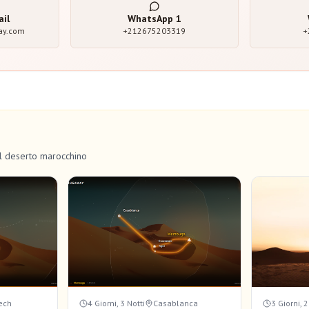
ail
WhatsApp
1
ay.com
+212675203319
+
el deserto marocchino
ech
4 Giorni, 3 Notti
Casablanca
3 Giorni, 2