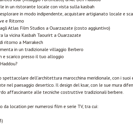
le in un ristorante locale con vista sulla kasbah
 esplorare in modo indipendente, acquistare artigianato locale e sc
ve e Ritorno
 agli Atlas Film Studios a
Ouarzazate
(costo aggiuntivo)
ra la vicina Kasbah Taourirt a Ouarzazate
o di ritorno a Marrakech
 menta in un tradizionale villaggio Berbero
h e scarico presso il tuo alloggio
n Haddou?
pettacolare dell'architettura marocchina meridionale, con i suoi edif
e nel paesaggio desertico. Il design del ksar, con le sue mura difensi
ardo affascinante alle tecniche costruttive tradizionali berbere.
 da location per numerosi film e serie TV, tra cui:
3)