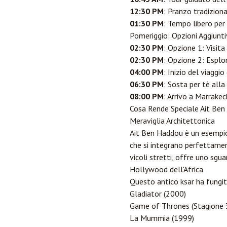
12:30 PM
: Pranzo tradiziona
01:30 PM
: Tempo libero per
Pomeriggio: Opzioni Aggiunti
02:30 PM
: Opzione 1: Visita
02:30 PM
: Opzione 2: Esplo
04:00 PM
: Inizio del viaggi
06:30 PM
: Sosta per tè alla
08:00 PM
: Arrivo a Marrakec
Cosa Rende Speciale Ait Be
Meraviglia Architettonica
Ait Ben Haddou è un esempio s
che si integrano perfettament
vicoli stretti, offre uno sgu
Hollywood dell'Africa
Questo antico ksar ha fungito
Gladiator (2000)
Game of Thrones (Stagione 
La Mummia (1999)