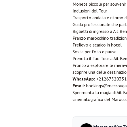
Monete piccole per souveni
Inclusioni del Tour
Trasporto andata e ritorno 
Guida professionale che par
Biglietti di ingresso a Ait B
Pranzo marocchino tradizion
Prelievo e scarico in hotel
Soste per foto e pause
Prenota il Tuo Tour a Ait B
Pronto a esplorare le meravi
scoprire una delle destinazio
WhatsApp:
+21267520331
Email:
bookings@merzouga
Sperimenta la magia di Ait B
cinematografica del Marocco
MerzougaWay T