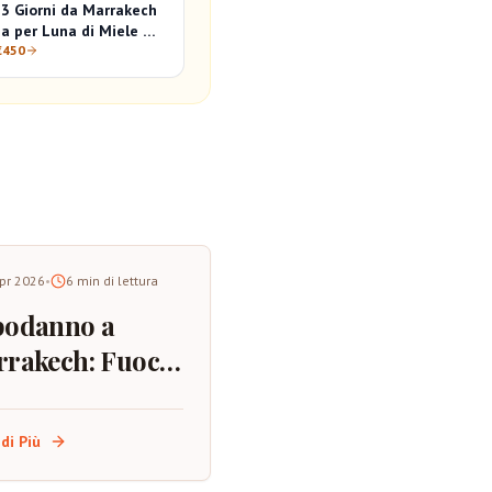
 3 Giorni da Marrakech
a per Luna di Miele &
ammello Romantico
€450
pr 2026
•
6
min di lettura
podanno a
rakech: Fuochi
tificio,
liori Punti di
di Più
ervazione e