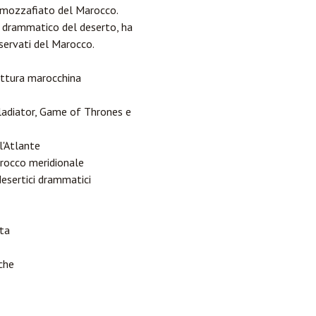
i mozzafiato del Marocco.
do drammatico del deserto, ha
servati del Marocco.
tettura marocchina
ladiator, Game of Thrones e
l'Atlante
Marocco meridionale
desertici drammatici
ata
che