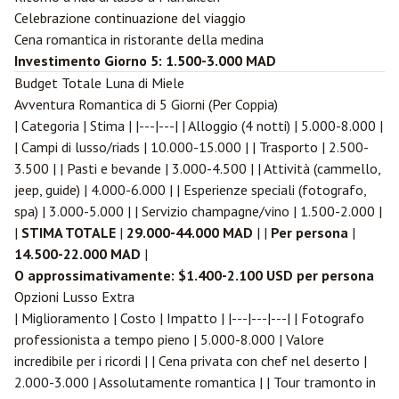
Celebrazione continuazione del viaggio
Cena romantica in ristorante della medina
Investimento Giorno 5: 1.500-3.000 MAD
Budget Totale Luna di Miele
Avventura Romantica di 5 Giorni (Per Coppia)
| Categoria | Stima | |---|---| | Alloggio (4 notti) | 5.000-8.000 |
| Campi di lusso/riads | 10.000-15.000 | | Trasporto | 2.500-
3.500 | | Pasti e bevande | 3.000-4.500 | | Attività (cammello,
jeep, guide) | 4.000-6.000 | | Esperienze speciali (fotografo,
spa) | 3.000-5.000 | | Servizio champagne/vino | 1.500-2.000 |
|
STIMA TOTALE
|
29.000-44.000 MAD
| |
Per persona
|
14.500-22.000 MAD
|
O approssimativamente: $1.400-2.100 USD per persona
Opzioni Lusso Extra
| Miglioramento | Costo | Impatto | |---|---|---| | Fotografo
professionista a tempo pieno | 5.000-8.000 | Valore
incredibile per i ricordi | | Cena privata con chef nel deserto |
2.000-3.000 | Assolutamente romantica | | Tour tramonto in