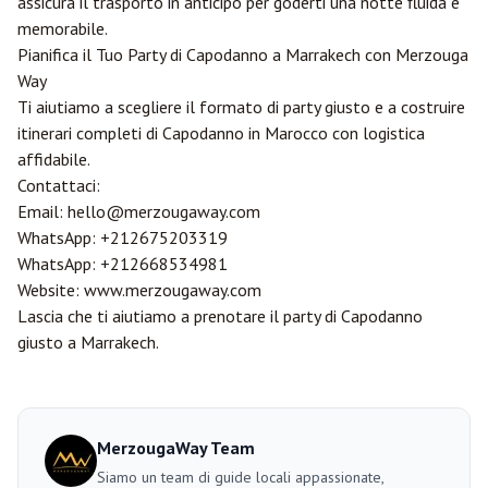
assicura il trasporto in anticipo per goderti una notte fluida e
memorabile.
Pianifica il Tuo Party di Capodanno a Marrakech con
Merzouga
Way
Ti aiutiamo a scegliere il formato di party giusto e a costruire
itinerari completi di Capodanno in Marocco con logistica
affidabile.
Contattaci:
Email:
hello@merzougaway.com
WhatsApp:
+212675203319
WhatsApp:
+212668534981
Website:
www.merzougaway.com
Lascia che ti aiutiamo a prenotare il party di Capodanno
giusto a Marrakech.
MerzougaWay Team
Siamo un team di guide locali appassionate,