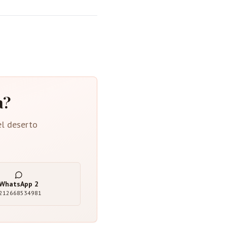
a?
el deserto
WhatsApp
2
212668534981