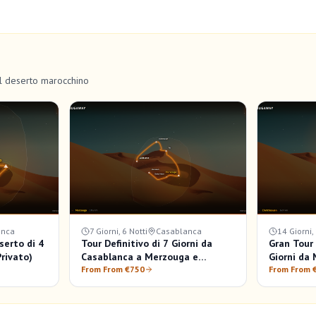
el deserto marocchino
anca
7 Giorni, 6 Notti
Casablanca
14 Giorni,
serto di 4
Tour Definitivo di 7 Giorni da
Gran Tour
Privato)
Casablanca a Merzouga e
Giorni da
Marrakech: Grande Avventura in
From From €750
From From 
Marocco