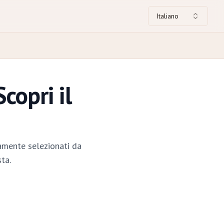
Italiano
copri il
tamente selezionati da
ta.