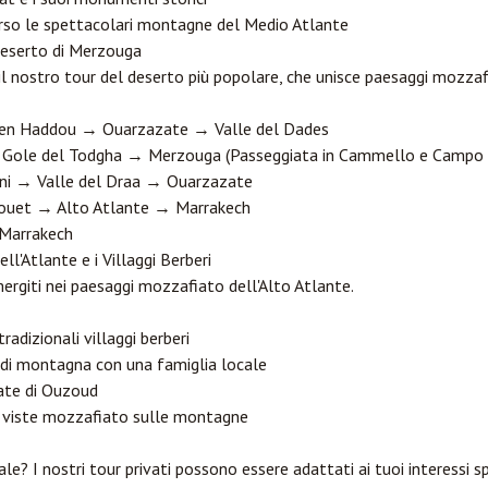
rso le spettacolari montagne del Medio Atlante
Deserto di
Merzouga
il nostro tour del deserto più popolare, che unisce paesaggi mozzafi
 Ben Haddou →
Ouarzazate
→ Valle del Dades
→ Gole del Todgha → Merzouga (Passeggiata in Cammello e Campo
ni → Valle del Draa → Ouarzazate
louet → Alto Atlante → Marrakech
i Marrakech
ll'Atlante e i Villaggi Berberi
mergiti nei paesaggi mozzafiato dell'Alto Atlante.
radizionali villaggi berberi
 di montagna con una famiglia locale
cate di Ouzoud
on viste mozzafiato sulle montagne
ale? I nostri tour privati possono essere adattati ai tuoi interessi s