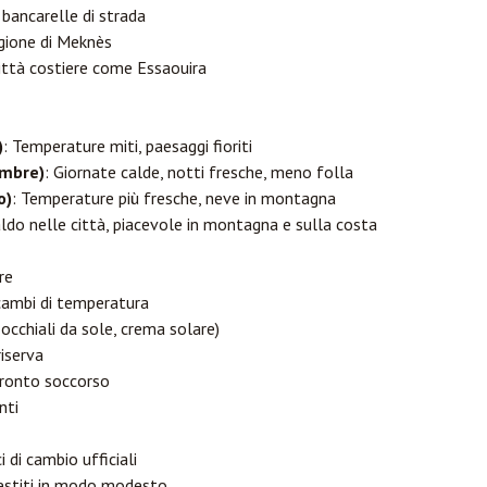
e bancarelle di strada
egione di Meknès
città costiere come Essaouira
)
: Temperature miti, paesaggi fioriti
mbre)
: Giornate calde, notti fresche, meno folla
o)
: Temperature più fresche, neve in montagna
aldo nelle città, piacevole in montagna e sulla costa
re
 cambi di temperatura
occhiali da sole, crema solare)
iserva
 pronto soccorso
nti
 di cambio ufficiali
vestiti in modo modesto