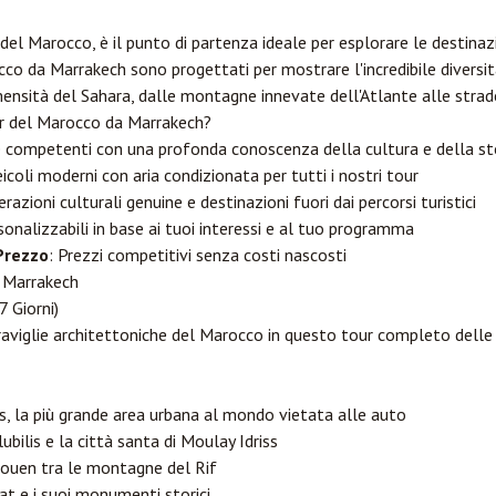
del Marocco, è il punto di partenza ideale per esplorare le destinazi
cco da Marrakech sono progettati per mostrare l'incredibile diversit
mmensità del Sahara, dalle montagne innevate dell'Atlante alle stra
ur del Marocco da Marrakech?
e competenti con una profonda conoscenza della cultura e della st
eicoli moderni con aria condizionata per tutti i nostri tour
terazioni culturali genuine e destinazioni fuori dai percorsi turistici
sonalizzabili in base ai tuoi interessi e al tuo programma
Prezzo
: Prezzi competitivi senza costi nascosti
a Marrakech
7 Giorni)
eraviglie architettoniche del Marocco in questo tour completo delle 
s
, la più grande area urbana al mondo vietata alle auto
ubilis e la città santa di Moulay Idriss
haouen tra le montagne del Rif
at
e i suoi monumenti storici