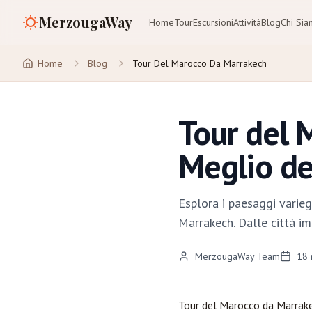
MerzougaWay
Home
Tour
Escursioni
Attività
Blog
Chi Si
Home
Blog
Tour Del Marocco Da Marrakech
Tour del 
Meglio d
Esplora i paesaggi varieg
Marrakech. Dalle città im
MerzougaWay Team
18
Tour del Marocco da
Marrak