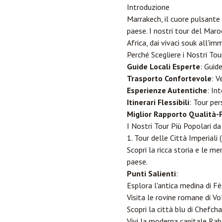
Introduzione
Marrakech, il cuore pulsante 
paese. I nostri tour del Maro
Africa, dai vivaci souk all'i
Perché Scegliere i Nostri To
Guide Locali Esperte
: Guid
Trasporto Confortevole
: V
Esperienze Autentiche
: In
Itinerari Flessibili
: Tour per
Miglior Rapporto Qualità-
I Nostri Tour Più Popolari d
1. Tour delle Città Imperiali (
Scopri la ricca storia e le m
paese.
Punti Salienti
:
Esplora l'antica medina di
Fè
Visita le rovine romane di Vol
Scopri la città blu di Chefc
Vivi la moderna capitale
Rab