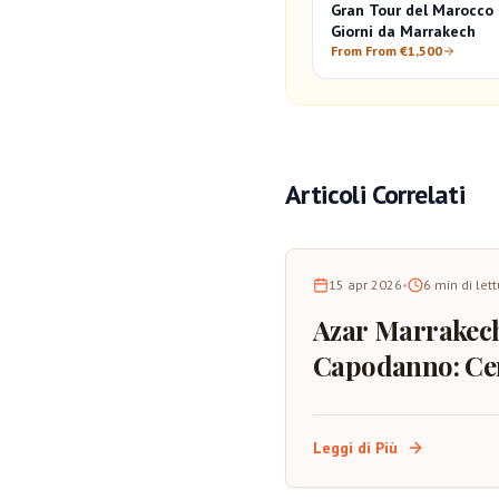
Gran Tour del Marocco 
Giorni da Marrakech
From From €1,500
Articoli Correlati
15 apr 2026
•
6
min di let
Azar Marrakec
Capodanno: Ce
Spettacolo,
Atmosfera e
Leggi di Più
Consigli per la