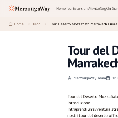
MerzougaWay
Home
Tour
Escursioni
Attività
Blog
Chi Si
Home
Blog
Tour Deserto Mozzafiato Marrakech Cuore
Tour del 
Marrakech
MerzougaWay Team
18
Tour del Deserto Mozzafiat
Introduzione
Intraprendi un'avventura stra
nostri tour del deserto offr