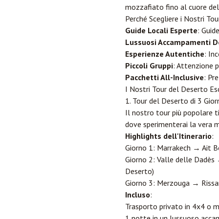
mozzafiato fino al cuore del
Perché Scegliere i Nostri To
Guide Locali Esperte
: Guid
Lussuosi Accampamenti De
Esperienze Autentiche
: In
Piccoli Gruppi
: Attenzione 
Pacchetti All-Inclusive
: Pr
I Nostri Tour del Deserto Esc
1. Tour del Deserto di 3 Gior
Il nostro tour più popolare 
dove sperimenterai la vera m
Highlights dell'Itinerario
:
Giorno 1: Marrakech → Ait
Giorno 2: Valle delle Dadè
Deserto)
Giorno 3: Merzouga → Rissa
Incluso
:
Trasporto privato in 4x4 o m
1 notte in un lussuoso acca