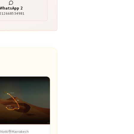
WhatsApp
2
212668534981
 Notti
Marrakech