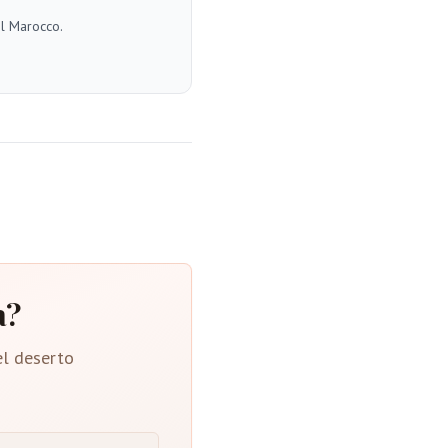
el Marocco.
a?
el deserto