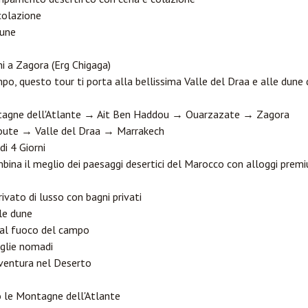
colazione
dune
ni a Zagora (Erg Chigaga)
po, questo tour ti porta alla bellissima Valle del Draa e alle dune 
tagne dell'Atlante → Ait Ben Haddou → Ouarzazate → Zagora
oute → Valle del Draa → Marrakech
di 4 Giorni
ina il meglio dei paesaggi desertici del Marocco con alloggi premi
vato di lusso con bagni privati
le dune
 al fuoco del campo
iglie nomadi
vventura nel Deserto
 le Montagne dell'Atlante