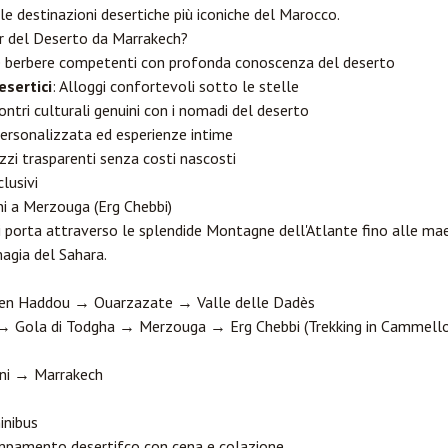
le destinazioni desertiche più iconiche del Marocco.
ur del Deserto da Marrakech?
e berbere competenti con profonda conoscenza del deserto
sertici
: Alloggi confortevoli sotto le stelle
contri culturali genuini con i nomadi del deserto
personalizzata ed esperienze intime
ezzi trasparenti senza costi nascosti
lusivi
ni a
Merzouga
(Erg Chebbi)
ti porta attraverso le splendide Montagne dell'Atlante fino alle ma
agia del Sahara.
 Ben Haddou →
Ouarzazate
→ Valle delle Dadès
s → Gola di Todgha → Merzouga → Erg Chebbi (Trekking in Camme
ni → Marrakech
inibus
mpamento desertifco con cena e colazione