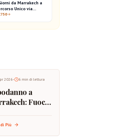
Giorni da Marrakech a
rcorso Unico via
Fes e Chefchaouen
€750
pr 2026
•
6
min di lettura
podanno a
rakech: Fuochi
tificio,
liori Punti di
di Più
ervazione e