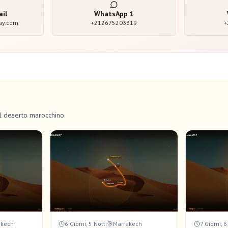
ail
WhatsApp
1
ay.com
+212675203319
+
el deserto marocchino
akech
6 Giorni, 5 Notti
Marrakech
7 Giorni, 6