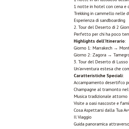
1 notte in hotel con cena e 
Trekking in cammello nelle 
Esperienza di sandboarding
2. Tour del Deserto di 2 Gior
Perfetto per chi ha poco tem
Highlights dell'Itinerario
:
Giorno 1: Marrakech → Mon
Giorno 2: Zagora → Tamegr
3. Tour del Deserto di Lusso 
Un'avventura estesa che comb
Caratteristiche Speciali
:
Accampamento desertifco pri
Champagne al tramonto nel
Musica tradizionale attorno
Visite a oasi nascoste e fam
Cosa Aspettarsi dalla Tua A
Il Viaggio
Guida panoramica attraverso