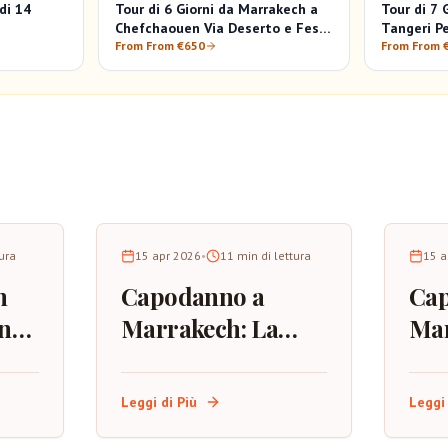
di 14
Tour di 6 Giorni da Marrakech a
Tour di 7 
Chefchaouen Via Deserto e Fes -
Tangeri Pe
Viaggio Unico
From From €650
Deserto, 
From From 
tura
15 apr 2026
•
11
min di lettura
15 a
h
Capodanno a
Ca
na
Marrakech: La
Mar
Guida Completa
d'Ar
per Celebrare
Mig
Leggi di Più
Leggi 
nella Città Rossa
Oss