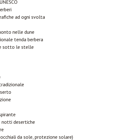
ll'UNESCO
berberi
rafiche ad ogni svolta
monto nelle dune
ionale tenda berbera
 sotto le stelle
e
tradizionale
eserto
azione
spirante
 notti desertiche
re
occhiali da sole, protezione solare)