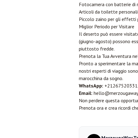
Fotocamera con batterie di 
Articoli da toilette personali
Piccolo zaino per gli effetti 
Miglior Periodo per Visitare
Il deserto può essere visitat
(giugno-agosto) possono ess
piuttosto fredde.
Prenota la Tua Avventura ne
Pronto a sperimentare la mag
nostri esperti di viaggio son
marocchina da sogno.
WhatsApp:
+21267520331
Email:
hello@merzougaway
Non perdere questa opportuni
Prenota ora e crea ricordi c
MerzougaWay T