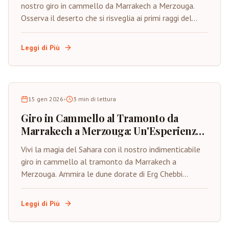
nostro giro in cammello da Marrakech a Merzouga.
Osserva il deserto che si risveglia ai primi raggi del
sole sulle dorate dune di Erg Chebbi.
Leggi di Più
15 gen 2026
•
3
min di lettura
Giro in Cammello al Tramonto da
Marrakech a Merzouga: Un'Esperienza
Magica nel Deserto
Vivi la magia del Sahara con il nostro indimenticabile
giro in cammello al tramonto da Marrakech a
Merzouga. Ammira le dune dorate di Erg Chebbi
mentre il sole tramonta all'orizzonte del deserto.
Leggi di Più