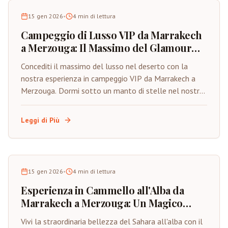
15 gen 2026
•
4
min di lettura
Campeggio di Lusso VIP da Marrakech
a Merzouga: Il Massimo del Glamour
nel Deserto
Concediti il massimo del lusso nel deserto con la
nostra esperienza in campeggio VIP da Marrakech a
Merzouga. Dormi sotto un manto di stelle nel nostro
esclusivo campo tendato di lusso, godendoti servizi
premium e un'assistenza personalizzata nel cuore del
Leggi di Più
Sahara.
15 gen 2026
•
4
min di lettura
Esperienza in Cammello all'Alba da
Marrakech a Merzouga: Un Magico
Risveglio nel Deserto
Vivi la straordinaria bellezza del Sahara all'alba con il