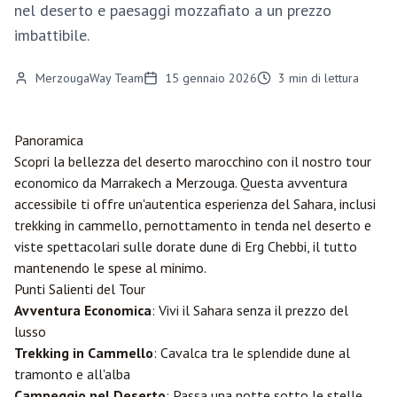
nel deserto e paesaggi mozzafiato a un prezzo
imbattibile.
MerzougaWay Team
15 gennaio 2026
3
min di lettura
Panoramica
Scopri la bellezza del deserto marocchino con il nostro tour
economico da
Marrakech
a
Merzouga
. Questa avventura
accessibile ti offre un'autentica esperienza del Sahara, inclusi
trekking in cammello, pernottamento in tenda nel deserto e
viste spettacolari sulle dorate dune di Erg Chebbi, il tutto
mantenendo le spese al minimo.
Punti Salienti del Tour
Avventura Economica
: Vivi il Sahara senza il prezzo del
lusso
Trekking in Cammello
: Cavalca tra le splendide dune al
tramonto e all'alba
Campeggio nel Deserto
: Passa una notte sotto le stelle