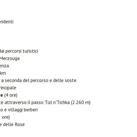
pendenti
ai percorsi turistici
 Merzouga
renza
 km
e a seconda del percorso e delle soste
rincipale
te
(4 ore)
e attraverso il passo Tizi n'Tichka (2.260 m)
e villaggi berberi
 ore)
e delle Rose