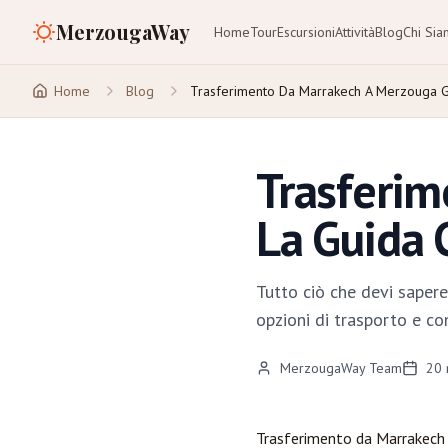
MerzougaWay
Home
Tour
Escursioni
Attività
Blog
Chi Si
Home
Blog
Trasferimento Da Marrakech A Merzouga 
Trasferim
La Guida
Tutto ciò che devi sapere
opzioni di trasporto e con
MerzougaWay Team
20
Trasferimento da
Marrakech