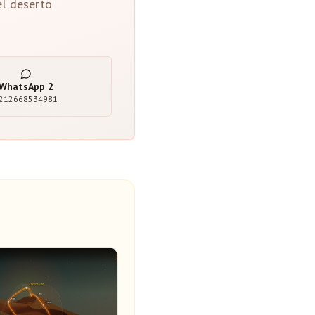
el deserto
WhatsApp
2
212668534981