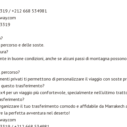
3319 / +212 668 534981
way.com
03319
o?
 percorso e delle soste.
cura?
nte in buone condizioni, anche se alcuni passi di montagna possono
l percorso?
enti privati ti permettono di personalizzare il viaggio con soste pre
er questo trasferimento?
x4 per un viaggio più confortevole, specialmente nell'ultimo trat
rasferimento?
organizzare il tuo trasferimento comodo e affidabile da Marrakech 
are la perfetta avventura nel deserto!
way.com
03319 / +212 668 534981