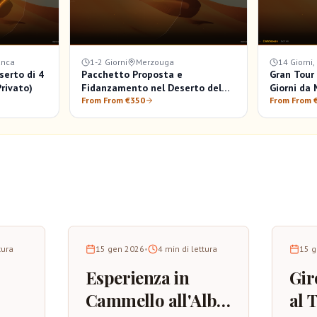
anca
1-2 Giorni
Merzouga
14 Giorni,
serto di 4
Pacchetto Proposta e
Gran Tour
Privato)
Fidanzamento nel Deserto del
Giorni da
Sahara a Merzouga
From From €350
From From 
tura
15 gen 2026
•
4
min di lettura
15 
Esperienza in
Gir
Cammello all'Alba
al 