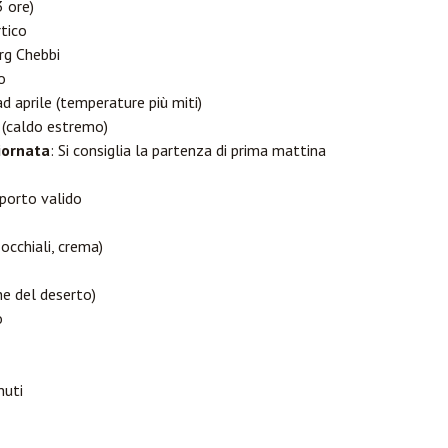
 ore)
tico
rg Chebbi
o
d aprile (temperature più miti)
 (caldo estremo)
iornata
: Si consiglia la partenza di prima mattina
porto valido
occhiali, crema)
che del deserto)
o
nuti