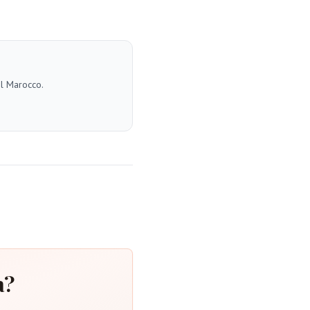
el Marocco.
a?