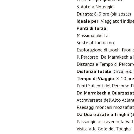
3. Auto a Noleggio
Durata
: 8-9 ore (più soste)
Ideale per
: Viaggiatori indi
Punti di forza
:
Massima libertà
Soste al tuo ritmo
Esplorazione di luoghi fuori d
Il Percorso: Da Marrakech a
Distanza e Tempo di Percor
Distanza Totale
: Circa 560
Tempo di Viaggio
: 8-10 or
Punti Salienti del Percorso P
Da Marrakech a
Ouarzaza
Attraversata dell'Alto Atlant
Paesaggi montani mozzafiato 
Da Ouarzazate a Tinghir
(3
Passaggio attraverso la Vall
Visita alle Gole del Todgha