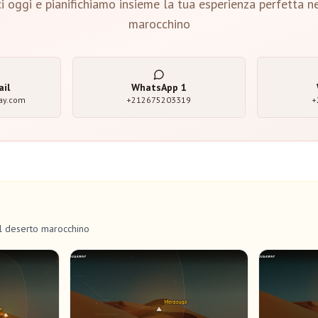
i oggi e pianifichiamo insieme la tua esperienza perfetta n
marocchino
ail
WhatsApp
1
ay.com
+212675203319
+
el deserto marocchino