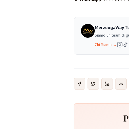
MerzougaWay T
Siamo un team di gu
Chi Siamo
→
P