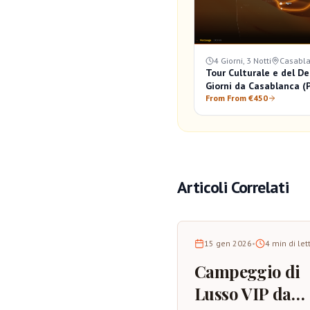
4 Giorni, 3 Notti
Casabl
Tour Culturale e del De
Giorni da Casablanca (
From From €450
Articoli Correlati
15 gen 2026
•
4
min di let
Campeggio di
Lusso VIP da