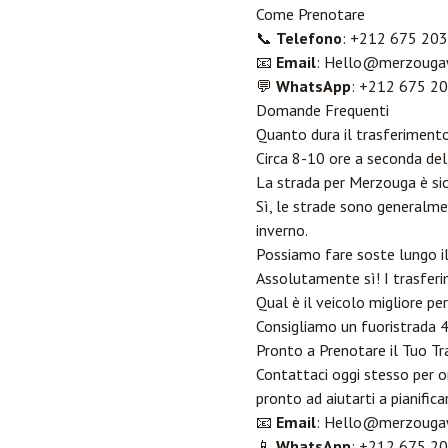
Come Prenotare
📞
Telefono
: +212 675 20
📧
Email
: Hello@merzouga
💬
WhatsApp
: +212 675 2
Domande Frequenti
Quanto dura il trasferiment
Circa 8-10 ore a seconda del
La strada per Merzouga è si
Sì, le strade sono generalme
inverno.
Possiamo fare soste lungo i
Assolutamente sì! I trasferim
Qual è il veicolo migliore p
Consigliamo un fuoristrada 4
Pronto a Prenotare il Tuo T
Contattaci oggi stesso per 
pronto ad aiutarti a pianific
📧
Email
: Hello@merzouga
📱
WhatsApp
: +212 675 2