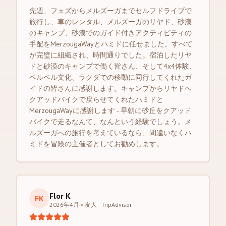
先週、フェズからメルズーガまでセルフドライブで
旅行し、車のレンタル、メルズーガのリヤド、砂漠
のキャンプ、砂漠でのガイド付きアクティビティの
手配をMerzougaWayとハミドに任せました。すべて
が完璧に組織され、時間通りでした。宿泊したリヤ
ドと砂漠のキャンプで働く皆さん、そして4x4体験、
ベルベル文化、ラクダでの移動に同行してくれたガ
イドの皆さんに感謝します。キャンプからリヤドへ
クアッドバイクで戻らせてくれたハミドと
MerzougaWayに感謝します - 早朝に砂丘をクアッド
バイクで走るなんて、なんという経験でしょう。メ
ルズーガへの旅行を考えているなら、間違いなくハ
ミドを冒険の主催者としてお勧めします。
Flor K
FK
2026年4月 • 友人
·
TripAdvisor