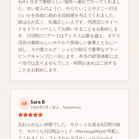
4x4トヨタで素晴らしい場所へ連れて行ってくれまし
た。古い友人のように、やりたいことやどこへ行き
たいかを自由に頼める信頼感を与えてくれました。
彼は心が広く、礼儀正しい人です。代理店にサイー
ドをドライバーとしてお願いすることをお勧めしま
す。3日間のツアーではアトラス山脈を越え、ダデス
渓谷の素晴らしいホテルで美味しい食事とともに一
泊し、その後エルグ・シェビの砂丘で豪華なグラン
ピングキャンプに一泊します。本当の砂漠体験には
一泊では足りませんでした - 時間があれば二泊する
ことをお勧めします。
Sara B
SB
2026年3月 • 友人
·
TripAdvisor
忘れられない休暇でした。モロッコを巡る8日間の旅
で、そのうち3日間はハミド - MerzougaWayが手配し
てくれました：フェズからマラケシュへのルート