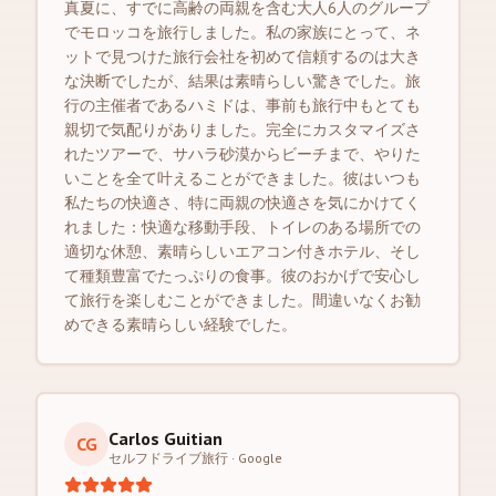
真夏に、すでに高齢の両親を含む大人6人のグループ
でモロッコを旅行しました。私の家族にとって、ネ
ットで見つけた旅行会社を初めて信頼するのは大き
な決断でしたが、結果は素晴らしい驚きでした。旅
行の主催者であるハミドは、事前も旅行中もとても
親切で気配りがありました。完全にカスタマイズさ
れたツアーで、サハラ砂漠からビーチまで、やりた
いことを全て叶えることができました。彼はいつも
私たちの快適さ、特に両親の快適さを気にかけてく
れました：快適な移動手段、トイレのある場所での
適切な休憩、素晴らしいエアコン付きホテル、そし
て種類豊富でたっぷりの食事。彼のおかげで安心し
て旅行を楽しむことができました。間違いなくお勧
めできる素晴らしい経験でした。
Carlos Guitian
CG
セルフドライブ旅行
·
Google