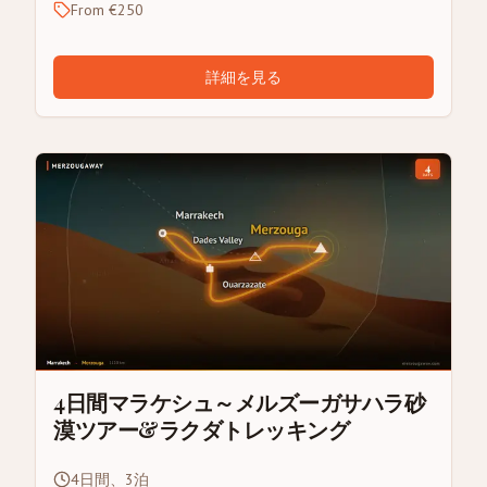
From €250
詳細を見る
4日間マラケシュ～メルズーガサハラ砂
漠ツアー&ラクダトレッキング
4日間、3泊