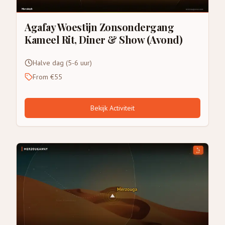
Agafay Woestijn Zonsondergang
Kameel Rit, Diner & Show (Avond)
Halve dag (5-6 uur)
From €55
Bekijk Activiteit