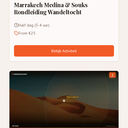
Marrakech Medina & Souks
Rondleiding Wandeltocht
Half dag (3-4 uur)
From €25
Bekijk Activiteit