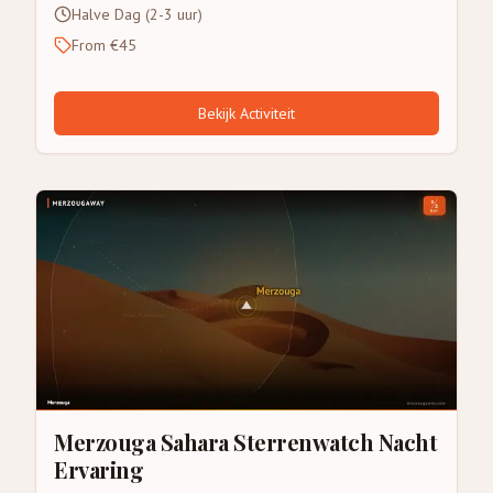
Halve Dag (2-3 uur)
From €45
Bekijk Activiteit
Merzouga Sahara Sterrenwatch Nacht
Ervaring