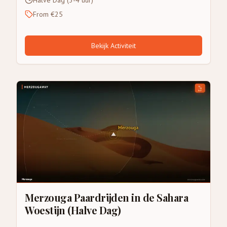
Halve Dag (3-4 uur)
From €25
Bekijk Activiteit
Merzouga Paardrijden in de Sahara
Woestijn (Halve Dag)