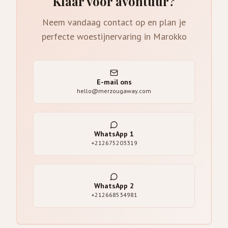
Klaar voor avontuur?
Neem vandaag contact op en plan je
perfecte woestijnervaring in Marokko
E-mail ons
hello@merzougaway.com
WhatsApp
1
+212675203319
WhatsApp
2
+212668534981