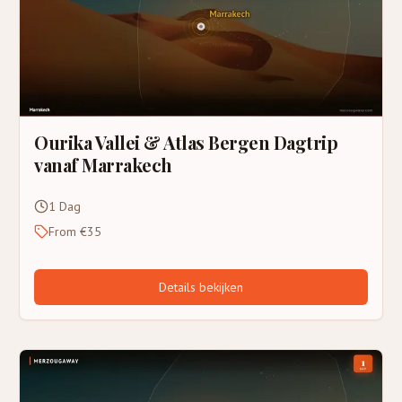
Ourika Vallei & Atlas Bergen Dagtrip
vanaf Marrakech
1 Dag
From €35
Details bekijken