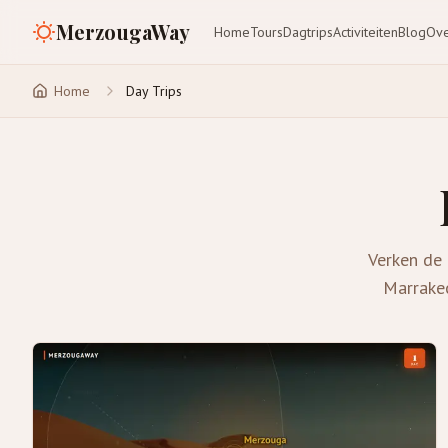
MerzougaWay
Home
Tours
Dagtrips
Activiteiten
Blog
Ove
Home
Day Trips
Verken de 
Marrakec