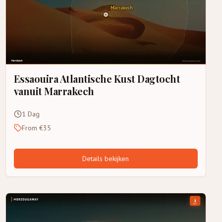
Essaouira Atlantische Kust Dagtocht
vanuit Marrakech
1 Dag
From €35
Details bekijken