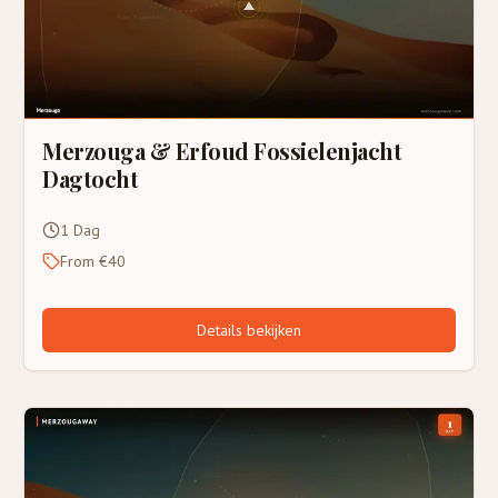
Merzouga & Erfoud Fossielenjacht
Dagtocht
1 Dag
From €40
Details bekijken