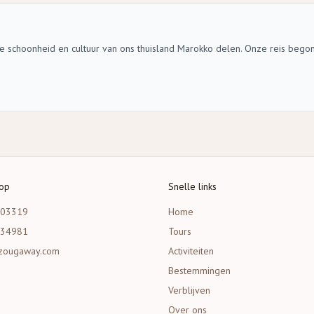
de schoonheid en cultuur van ons thuisland Marokko delen. Onze reis bego
 op
Snelle links
203319
Home
534981
Tours
zougaway.com
Activiteiten
Bestemmingen
Verblijven
Over ons