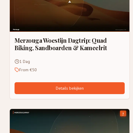
Merzouga Woestijn Dagtrip: Quad
Biking, Sandboarden & Kameelrit
1 Dag
From €50
Details bekijken