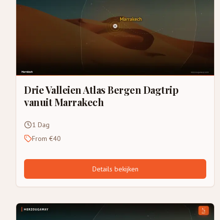
Drie Valleien Atlas Bergen Dagtrip
vanuit Marrakech
1 Dag
From €40
Details bekijken