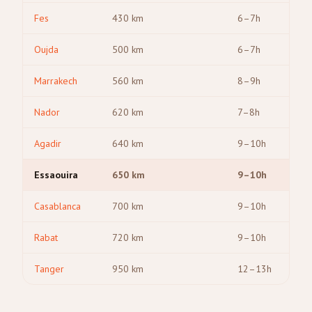
Fes
430
km
6–7h
Oujda
500
km
6–7h
Marrakech
560
km
8–9h
Nador
620
km
7–8h
Agadir
640
km
9–10h
Essaouira
650
km
9–10h
Casablanca
700
km
9–10h
Rabat
720
km
9–10h
Tanger
950
km
12–13h