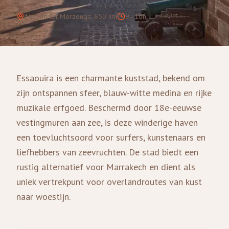
Afstand tot Merzouga
:
650
km
9–10h
Essaouira is een charmante kuststad, bekend om
zijn ontspannen sfeer, blauw-witte medina en rijke
muzikale erfgoed. Beschermd door 18e-eeuwse
vestingmuren aan zee, is deze winderige haven
een toevluchtsoord voor surfers, kunstenaars en
liefhebbers van zeevruchten. De stad biedt een
rustig alternatief voor Marrakech en dient als
uniek vertrekpunt voor overlandroutes van kust
naar woestijn.