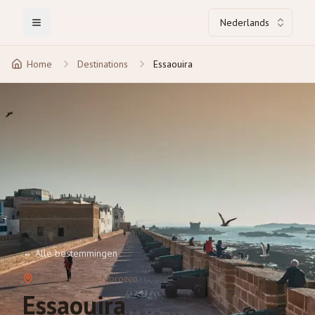
Nederlands
Toggle Menu
Home
Destinations
Essaouira
←
Alle bestemmingen
Marrakech-Safi
, Morocco
Essaouira