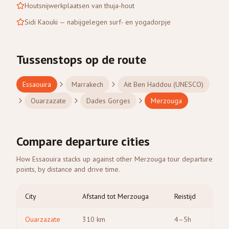
Houtsnijwerkplaatsen van thuja-hout
Sidi Kaouki — nabijgelegen surf- en yogadorpje
Tussenstops op de route
Essaouira
Marrakech
Ait Ben Haddou (UNESCO)
Ouarzazate
Dades Gorges
Merzouga
Compare departure cities
How Essaouira stacks up against other Merzouga tour departure
points, by distance and drive time.
City
Afstand tot Merzouga
Reistijd
Ouarzazate
310
km
4–5h