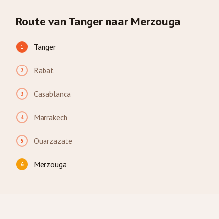
Route van Tanger naar Merzouga
Tanger
1
Rabat
2
Casablanca
3
Marrakech
4
Ouarzazate
5
Merzouga
6