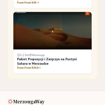
From From €45
1-2 Dni
Merzouga
Pakiet Propozycji i Zaręczyn na Pustyni
Sahara w Merzoudze
From From €350
MerzougaWay