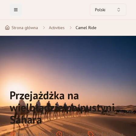
Polski
Toggle Menu
Strona główna
Activities
Camel Ride
Przejażdżka na
wielbłądzie po pustyni
Sahara
Merzouga, Morocco
1–2 godziny
Od $25/osoba