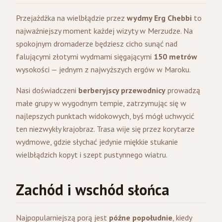
Przejażdżka na wielbłądzie przez
wydmy Erg Chebbi
to
najważniejszy moment każdej wizyty w Merzudze. Na
spokojnym dromaderze będziesz cicho sunąć nad
falującymi złotymi wydmami sięgającymi
150 metrów
wysokości — jednym z najwyższych ergów w Maroku.
Nasi doświadczeni
berberyjscy przewodnicy
prowadzą
małe grupy w wygodnym tempie, zatrzymując się w
najlepszych punktach widokowych, byś mógł uchwycić
ten niezwykły krajobraz. Trasa wije się przez korytarze
wydmowe, gdzie słychać jedynie miękkie stukanie
wielbłądzich kopyt i szept pustynnego wiatru.
Zachód i wschód słońca
Najpopularniejszą porą jest
późne popołudnie
, kiedy