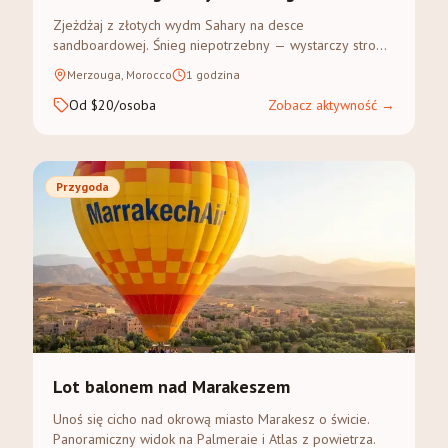
Zjeżdżaj z złotych wydm Sahary na desce
sandboardowej. Śnieg niepotrzebny — wystarczy stroma
wydma i chęć przygody.
Merzouga, Morocco
1 godzina
Od $20/osoba
Zobacz aktywność
→
Przygoda
Lot balonem nad Marakeszem
Unoś się cicho nad okrową miasto Marakesz o świcie.
Panoramiczny widok na Palmeraie i Atlas z powietrza.