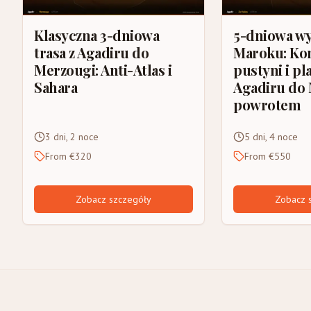
Klasyczna 3-dniowa
5-dniowa wy
trasa z Agadiru do
Maroku: Ko
Merzougi: Anti-Atlas i
pustyni i pl
Sahara
Agadiru do 
powrotem
3 dni, 2 noce
5 dni, 4 noce
From €320
From €550
Zobacz szczegóły
Zobacz 