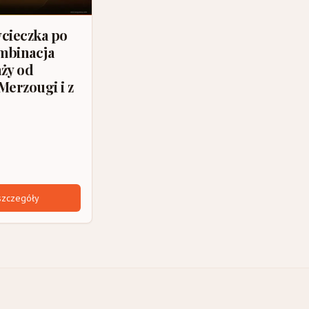
cieczka po
mbinacja
aży od
Merzougi i z
szczegóły