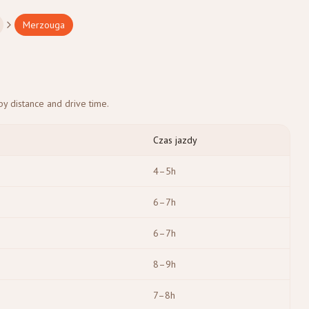
Merzouga
y distance and drive time.
Czas jazdy
4–5h
6–7h
6–7h
8–9h
7–8h