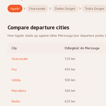
Agadir
Ouarzazate
Dades Gorges
Todra Gorges
Compare departure cities
How Agadir stacks up against other Merzouga tour departure points, b
City
Odległość do Merzouga
Ouarzazate
310
km
Fez
430
km
Udżda
500
km
Marrakesz
560
km
Nador
620
km