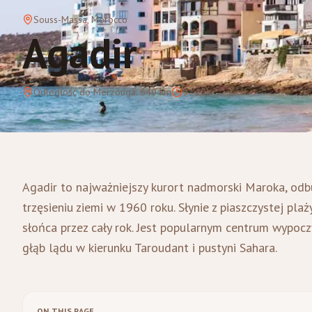
Souss-Massa
, Morocco
Agadir
Odległość do Merzouga
:
640
km
9–10h
Agadir to najważniejszy kurort nadmorski Maroka, od
trzęsieniu ziemi w 1960 roku. Słynie z piaszczystej plaż
słońca przez cały rok. Jest popularnym centrum wypocz
głąb lądu w kierunku Taroudant i pustyni Sahara.
ON THIS PAGE