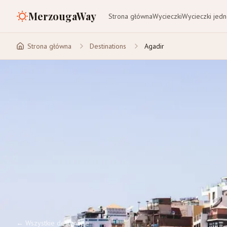
MerzougaWay
Strona główna
Wycieczki
Wycieczki jed
Strona główna
Destinations
Agadir
←
Wszystkie destynacje