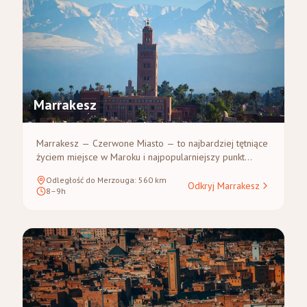
Marrakesz
Marrakesz — Czerwone Miasto — to najbardziej tętniące
życiem miejsce w Maroku i najpopularniejszy punkt
startowy wycieczek na Saharę. Jego medyna wpisana na
Odległość do Merzouga
:
560
km
listę UNESCO przepełniona jest soukami, pałacami i
Odkryj Marrakesz
8–9h
legendarnym placem Dżemaa el-Fna. Z Marrakeszu
podróż do Merzouga wiedzie przez Aït Ben Haddou,
Wąwozy Dadès i Kanion Todra.