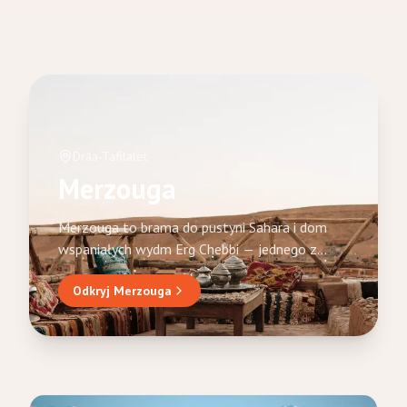
Drâa-Tafilalet
Merzouga
Merzouga to brama do pustyni Sahara i dom
wspaniałych wydm Erg Chebbi — jednego z
najbardziej ikonicznych krajobrazów Maroka. Te
Odkryj Merzouga
złote wydmy, sięgające 150 metrów
wysokości, są centrum każdej pustynnej
przygody: przejażdżki na wielbłądach o
zachodzie słońca, noce w luksusowych
obozach berberyjskich pod gwiazdami i
wycieczki 4x4 w głąb morza piasku.