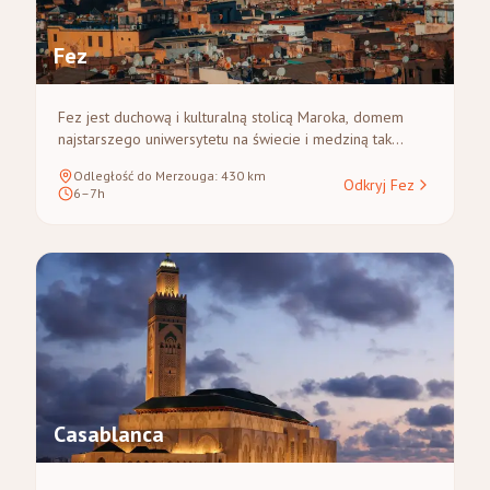
Fez
Fez jest duchową i kulturalną stolicą Maroka, domem
najstarszego uniwersytetu na świecie i medziną tak
rozległą, że najlepiej zwiedzać ją pieszo z
Odległość do Merzouga
:
430
km
przewodnikiem. Trasa z Fezu do Merzouga przecina
Odkryj Fez
6–7h
Średni Atlas i dolinę Ziz, co czyni ją jedną z najbardziej
malowniczych tras w całym Maroku.
Casablanca