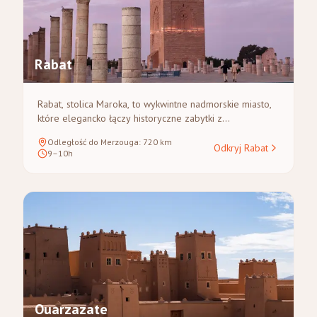
Rabat
Rabat, stolica Maroka, to wykwintne nadmorskie miasto,
które elegancko łączy historyczne zabytki z
nowoczesnymi alejami. Jako obiekt światowego
Odległość do Merzouga
:
720
km
dziedzictwa UNESCO może pochwalić się takimi
Odkryj Rabat
9–10h
zabytkami jak średniowieczna Kasbah Udajów, ikoniczna
Wieża Hassana i spokojna nekropolia Chellah. Oferuje
podróżnym spokojne, uporządkowane wprowadzenie do
marokańskiej kultury.
Ouarzazate