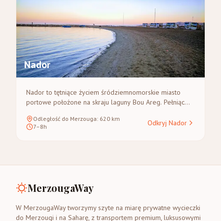
Nador
Nador to tętniące życiem śródziemnomorskie miasto
portowe położone na skraju laguny Bou Areg. Pełniąc
głównie funkcję ważnej bramy dla podróżnych
Odległość do Merzouga
:
620
km
przybywających promem z Hiszpanii lub przez
Odkryj Nador
7–8h
międzynarodowe lotnisko, oferuje malowniczą
nadmorską promenadę i bliskość pięknych
śródziemnomorskich plaż, zapewniając spokojny,
nadmorski początek marokańskiej podróży.
MerzougaWay
W MerzougaWay tworzymy szyte na miarę prywatne wycieczki
do Merzougi i na Saharę, z transportem premium, luksusowymi