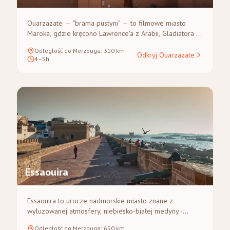
Ouarzazate — "brama pustyni" — to filmowe miasto
Maroka, gdzie kręcono Lawrence'a z Arabii, Gladiatora i
Grę o Tron. Leży na skrzyżowaniu Gór Atlas i Sahary, co
Odległość do Merzouga
:
310
km
czyni je najbliższym dużym miastem do Merzouga i
Odkryj Ouarzazate
4–5h
idealnym miejscem na nocleg podczas każdej wycieczki
na pustynię.
Essaouira
Essaouira to urocze nadmorskie miasto znane z
wyluzowanej atmosfery, niebiesko-białej medyny i
bogatego dziedzictwa muzycznego. Chronione XVIII-
Odległość do Merzouga
:
650
km