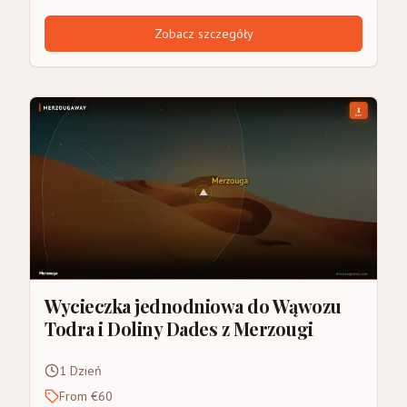
Zobacz szczegóły
Wycieczka jednodniowa do Wąwozu
Todra i Doliny Dades z Merzougi
1 Dzień
From €60