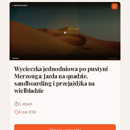
Wycieczka jednodniowa po pustyni
Merzouga: Jazda na quadzie,
sandboarding i przejażdżka na
wielbładzie
1 dzień
From €50
Zobacz szczegóły