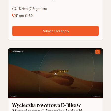
1 Dzień (7-8 godzin)
From €180
Zobacz szczegóły
Wycieczka rowerowa E-Bike w