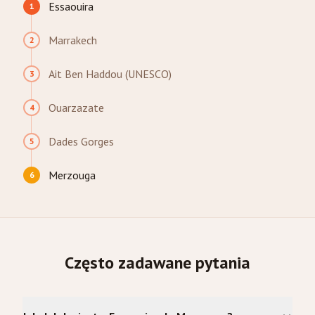
Essaouira
1
Marrakech
2
Ait Ben Haddou (UNESCO)
3
Ouarzazate
4
Dades Gorges
5
Merzouga
6
Często zadawane pytania