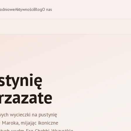
nodniowe
Aktywności
Blog
O nas
stynię
rzazate
ych wycieczki na pustynię
Maroka, mijając ikoniczne
złotych wydm Erg Chebbi. Wszystkie