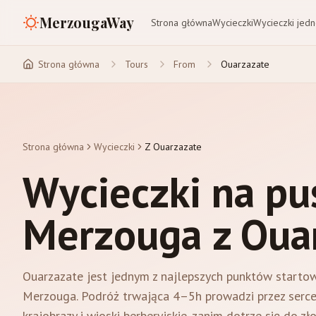
MerzougaWay
Strona główna
Wycieczki
Wycieczki jed
Strona główna
Tours
From
Ouarzazate
Strona główna
Wycieczki
Z Ouarzazate
Wycieczki na pu
Merzouga z Oua
Ouarzazate jest jednym z najlepszych punktów startow
Merzouga. Podróż trwająca 4–5h prowadzi przez serce 
krajobrazy i wioski berberyjskie, zanim dotrze się do 