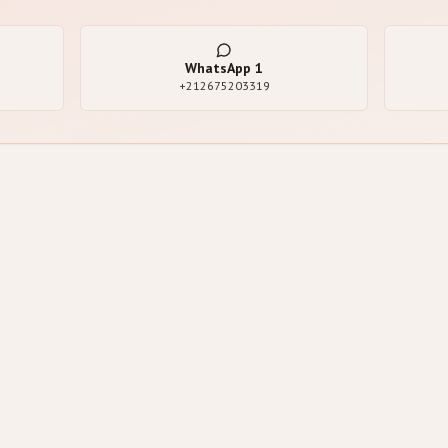
WhatsApp
1
+212675203319