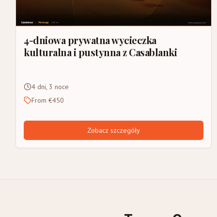
4-dniowa prywatna wycieczka
kulturalna i pustynna z Casablanki
4 dni, 3 noce
From €450
Zobacz szczegóły