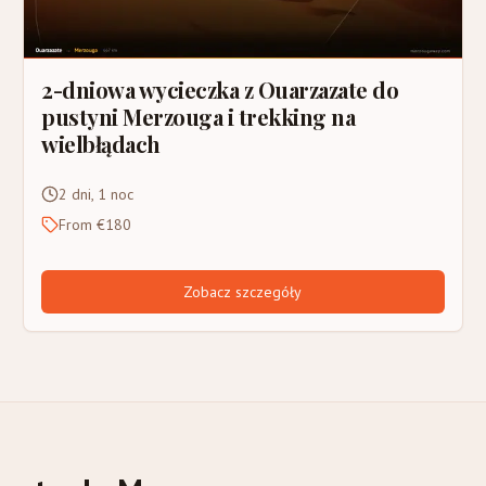
2-dniowa wycieczka z Ouarzazate do
pustyni Merzouga i trekking na
wielbłądach
2 dni, 1 noc
From €180
Zobacz szczegóły