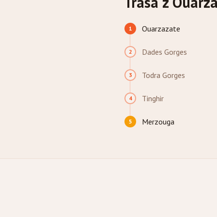
Trasa z Ouarz
Ouarzazate
1
Dades Gorges
2
Todra Gorges
3
Tinghir
4
Merzouga
5