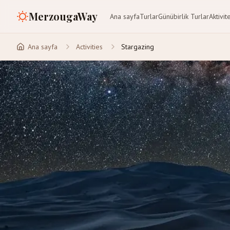
MerzougaWay
Ana sayfa
Turlar
Günübirlik Turlar
Aktivit
Ana sayfa
Activities
Stargazing