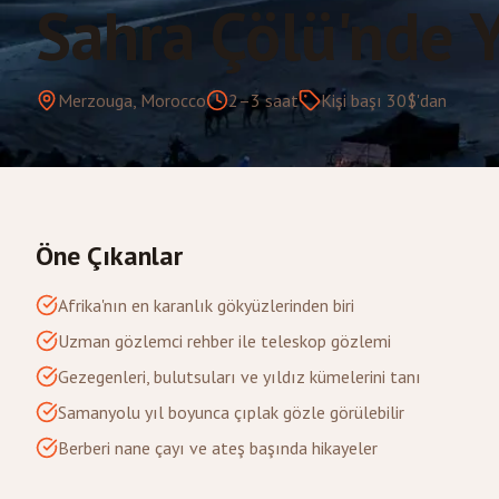
Sahra Çölü'nde 
Merzouga, Morocco
2–3 saat
Kişi başı 30$'dan
Öne Çıkanlar
Afrika'nın en karanlık gökyüzlerinden biri
Uzman gözlemci rehber ile teleskop gözlemi
Gezegenleri, bulutsuları ve yıldız kümelerini tanı
Samanyolu yıl boyunca çıplak gözle görülebilir
Berberi nane çayı ve ateş başında hikayeler