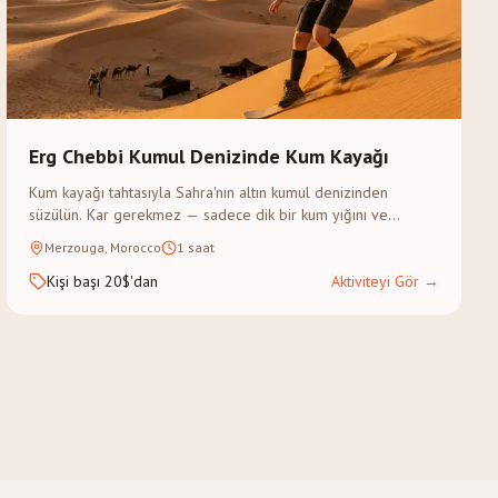
Erg Chebbi Kumul Denizinde Kum Kayağı
Kum kayağı tahtasıyla Sahra'nın altın kumul denizinden
süzülün. Kar gerekmez — sadece dik bir kum yığını ve
macera ruhu.
Merzouga, Morocco
1 saat
Kişi başı 20$'dan
Aktiviteyi Gör
→