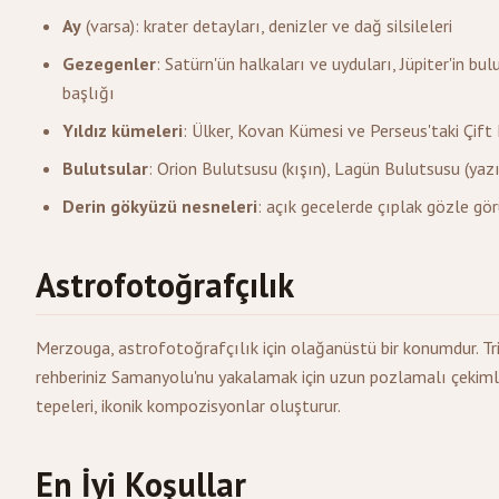
Ay
(varsa): krater detayları, denizler ve dağ silsileleri
Gezegenler
: Satürn'ün halkaları ve uyduları, Jüpiter'in b
başlığı
Yıldız kümeleri
: Ülker, Kovan Kümesi ve Perseus'taki Çif
Bulutsular
: Orion Bulutsusu (kışın), Lagün Bulutsusu (yazı
Derin gökyüzü nesneleri
: açık gecelerde çıplak gözle gö
Astrofotoğrafçılık
Merzouga, astrofotoğrafçılık için olağanüstü bir konumdur. Tr
rehberiniz Samanyolu'nu yakalamak için uzun pozlamalı çekiml
tepeleri, ikonik kompozisyonlar oluşturur.
En İyi Koşullar