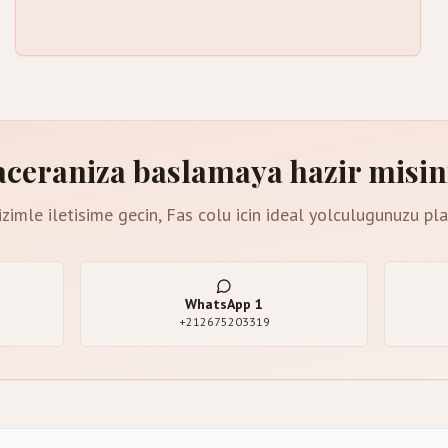
ceraniza baslamaya hazir misin
zimle iletisime gecin, Fas colu icin ideal yolculugunuzu pl
WhatsApp
1
+212675203319