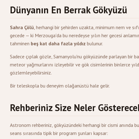
Dünyanın En Berrak Gökyüzü
Sahra Çölü
, herhangi bir şehirden uzakta, minimum nem ve sıfır e
gecede — ki Merzouga'da bu neredeyse yılın her gecesi anlamın
tahminen
beş kat daha fazla yıldız
bulunur.
Sadece çıplak gözle, Samanyolu'nu gökyüzünde parlayan bir bant
meteor yağmurlarını izleyebilir ve gök cisimlerinin binlerce yı
gözlemleyebilirsiniz.
Bir teleskopla bu deneyim olağanüstü hale gelir.
Rehberiniz Size Neler Gösterece
Astronom rehberiniz, gökyüzündeki herhangi bir cismi anında b
seans sırasında tipik bir program şunları kapsar: