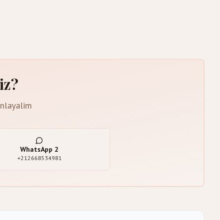
iz?
anlayalim
WhatsApp
2
+212668534981