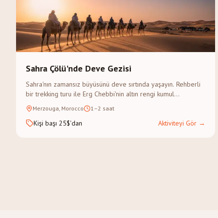
Sahra Çölü'nde Deve Gezisi
Sahra'nın zamansız büyüsünü deve sırtında yaşayın. Rehberli
bir trekking turu ile Erg Chebbi'nin altın rengi kumul
tepelerinden gün batımını izleyin.
Merzouga, Morocco
1–2 saat
Kişi başı 25$'dan
Aktiviteyi Gör
→