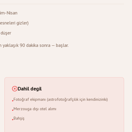
kim-Nisan
sneleri gizler)
 düşer
 yaklaşık 90 dakika sonra — başlar.
Dahil degil
Fotoğraf ekipmanı (astrofotoğrafçılık için kendinizinki)
•
Merzouga dışı otel alımı
•
Bahşiş
•