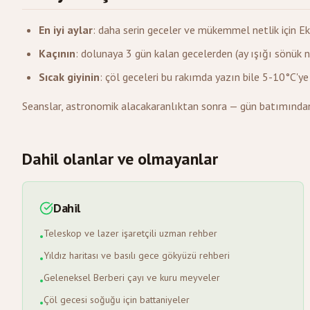
En iyi aylar
: daha serin geceler ve mükemmel netlik için E
Kaçının
: dolunaya 3 gün kalan gecelerden (ay ışığı sönük ne
Sıcak giyinin
: çöl geceleri bu rakımda yazın bile 5-10°C'ye
Seanslar, astronomik alacakaranlıktan sonra — gün batımından
Dahil olanlar ve olmayanlar
Dahil
Teleskop ve lazer işaretçili uzman rehber
•
Yıldız haritası ve basılı gece gökyüzü rehberi
•
Geleneksel Berberi çayı ve kuru meyveler
•
Çöl gecesi soğuğu için battaniyeler
•