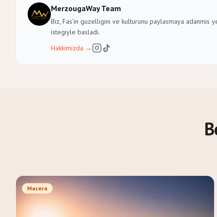
MerzougaWay Team
Biz, Fas'in guzelligini ve kulturunu paylasmaya adanmis y
istegiyle basladi.
Hakkimizda
→
B
Macera