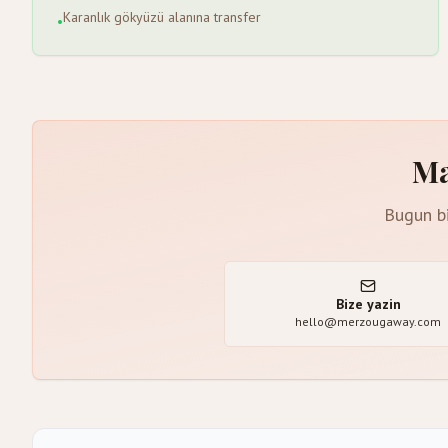
Karanlık gökyüzü alanına transfer
•
Ma
Bugun bi
Bize yazin
hello@merzougaway.com