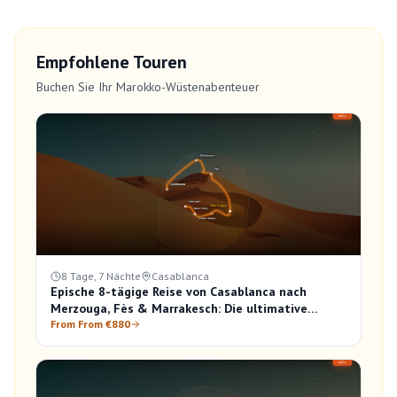
Empfohlene Touren
Buchen Sie Ihr Marokko-Wüstenabenteuer
8 Tage, 7 Nächte
Casablanca
Epische 8-tägige Reise von Casablanca nach
Merzouga, Fès & Marrakesch: Die ultimative
Marokko-Entdeckung
From From €880