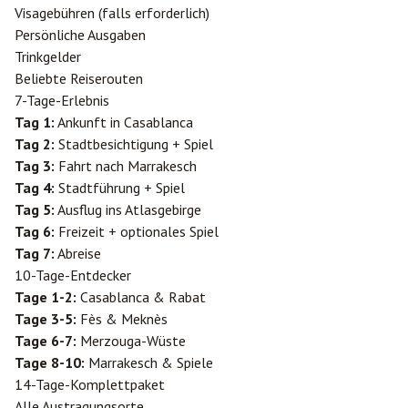
Visagebühren (falls erforderlich)
Persönliche Ausgaben
Trinkgelder
Beliebte Reiserouten
7-Tage-Erlebnis
Tag 1:
Ankunft in Casablanca
Tag 2:
Stadtbesichtigung + Spiel
Tag 3:
Fahrt nach Marrakesch
Tag 4:
Stadtführung + Spiel
Tag 5:
Ausflug ins Atlasgebirge
Tag 6:
Freizeit + optionales Spiel
Tag 7:
Abreise
10-Tage-Entdecker
Tage 1-2:
Casablanca & Rabat
Tage 3-5:
Fès & Meknès
Tage 6-7:
Merzouga
-Wüste
Tage 8-10:
Marrakesch & Spiele
14-Tage-Komplettpaket
Alle Austragungsorte