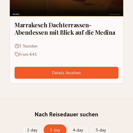
Marrakesch Dachterrassen-
Abendessen mit Blick auf die Medina
3 Stunden
From €45
Details Ansehen
Nach Reisedauer suchen
2
-day
3
-day
4
-day
5
-day