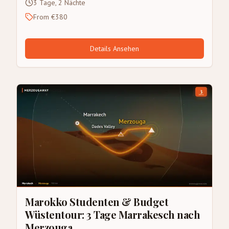
3 Tage, 2 Nächte
From €380
Details Ansehen
Marokko Studenten & Budget
Wüstentour: 3 Tage Marrakesch nach
Merzouga