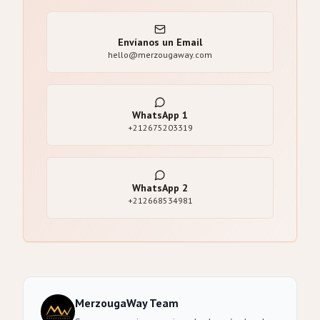
Envíanos un Email
hello@merzougaway.com
WhatsApp
1
+212675203319
WhatsApp
2
+212668534981
MerzougaWay Team