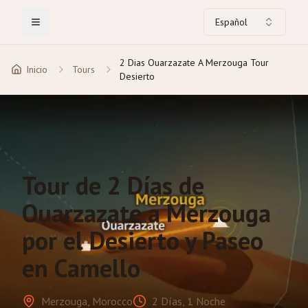
Español
Toggle Menu
2 Dias Ouarzazate A Merzouga Tour
Inicio
Tours
Desierto
Tour de 2 Días de
Ouarzazate a Merzouga
por el Desierto y Paseo
en Camello
Merzouga, Morocco
2 Días, 1 Noche