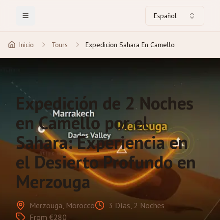
Español
Toggle Menu
Inicio
Tours
Expedicion Sahara En Camello
Expedición de 2 Noches
en Camello por el
Sahara: Experiencia en
el Desierto Profundo en
Merzouga
Merzouga, Morocco
3 Días, 2 Noches
From €280