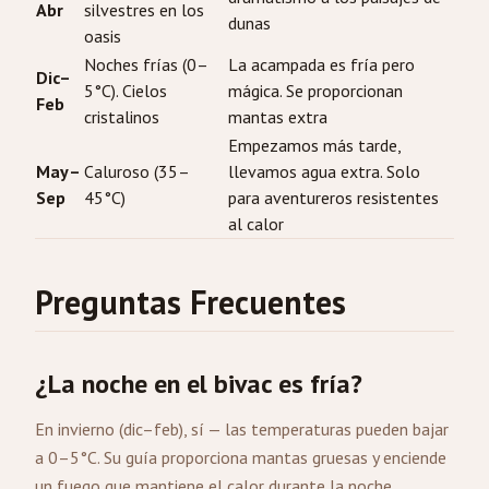
Abr
silvestres en los
dunas
oasis
Noches frías (0–
La acampada es fría pero
Dic–
5°C). Cielos
mágica. Se proporcionan
Feb
cristalinos
mantas extra
Empezamos más tarde,
May–
Caluroso (35–
llevamos agua extra. Solo
Sep
45°C)
para aventureros resistentes
al calor
Preguntas Frecuentes
¿La noche en el bivac es fría?
En invierno (dic–feb), sí — las temperaturas pueden bajar
a 0–5°C. Su guía proporciona mantas gruesas y enciende
un fuego que mantiene el calor durante la noche.