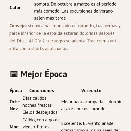
sombra. De octubre a marzo es el período
Calor
más cómodo. Las excursiones de verano
salen más tarde
Consejo
: si nunca has montado un camello, tus piernas y
parte inferior de la espalda estarán doloridas después
del Día 1. Al Día 2 tu cuerpo se adapta. Trae crema anti-
irritación o shorts acolchados.
📅 Mejor Época
Época
Condiciones
Veredicto
Días cálidos,
Oct–
Mejor para acampada — dormir
noches frescas.
Nov
al aire libre es cómodo
Cielos despejados
Cálido, con algo de
Excelente. El viento añade
Mar–
viento. Flores
dramatismo a los paisajes de