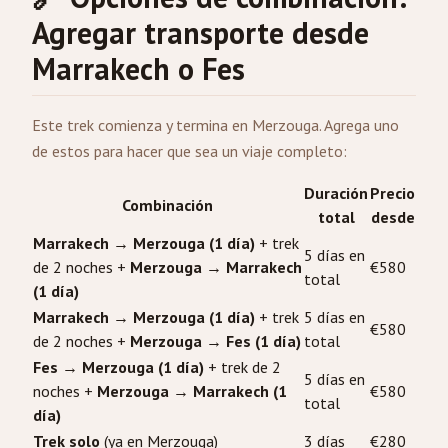
Agregar transporte desde
Marrakech
o
Fes
Este trek comienza y termina en Merzouga. Agrega uno
de estos para hacer que sea un viaje completo:
Duración
Precio
Combinación
total
desde
Marrakech → Merzouga (1 día)
+ trek
5 días en
de 2 noches +
Merzouga → Marrakech
€580
total
(1 día)
Marrakech → Merzouga (1 día)
+ trek
5 días en
€580
de 2 noches +
Merzouga → Fes (1 día)
total
Fes → Merzouga (1 día)
+ trek de 2
5 días en
noches +
Merzouga → Marrakech (1
€580
total
día)
Trek solo
(ya en Merzouga)
3 días
€280