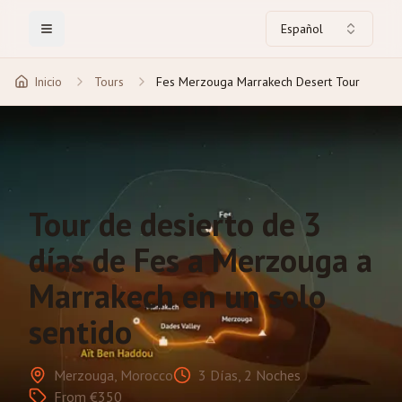
Español
Toggle Menu
Inicio
Tours
Fes Merzouga Marrakech Desert Tour
Tour de desierto de 3
días de Fes a Merzouga a
Marrakech en un solo
sentido
Merzouga, Morocco
3 Días, 2 Noches
From €350