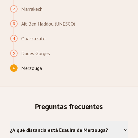
Marrakech
2
Ait Ben Haddou (UNESCO)
3
Ouarzazate
4
Dades Gorges
5
Merzouga
6
Preguntas frecuentes
¿A qué distancia está Esauira de Merzouga?