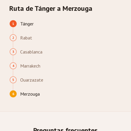
Ruta de Tánger a Merzouga
Tánger
1
Rabat
2
Casablanca
3
Marrakech
4
Ouarzazate
5
Merzouga
6
Preguntas frecuentes