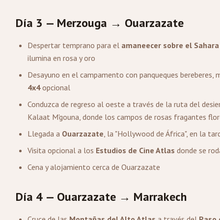
Día 3 — Merzouga → Ouarzazate
Despertar temprano para el
amaneecer sobre el Sahara
ilumina en rosa y oro
Desayuno en el campamento con panqueques bereberes, mi
4x4
opcional
Conduzca de regreso al oeste a través de la ruta del desie
Kalaat M'gouna, donde los campos de rosas fragantes flor
Llegada a
Ouarzazate
, la "Hollywood de África", en la tar
Visita opcional a los
Estudios de Cine Atlas
donde se ro
Cena y alojamiento cerca de Ouarzazate
Día 4 — Ouarzazate → Marrakech
Cruce de las
Montañas del Alto Atlas
a través del
Paso 