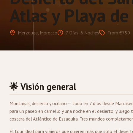
Atlas y Playa de
Merzouga, Morocco
7 Días, 6 Noches
From €750
🌟 Visión general
Montañas, desierto y océano — todo en 7 días desde
Marrake
para un paseo en camello y una noche en el desierto, y luego t
costera del Atlántico de Essaouira. Tres mundos completamente
El tour ideal para viajeros que quieren más que solo el desie