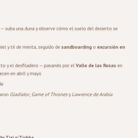
— suba una duna y observe cómo el suelo del desierto se
el y té de menta, seguido de
sandboarding
o
excursión en
rto y el desfiladero — pasando por el
Valle de las Rosas
en
ecen en abril y mayo
de
daron
Gladiator
,
Game of Thrones
y
Lawrence de Arabia
de Tizi n'Tichka