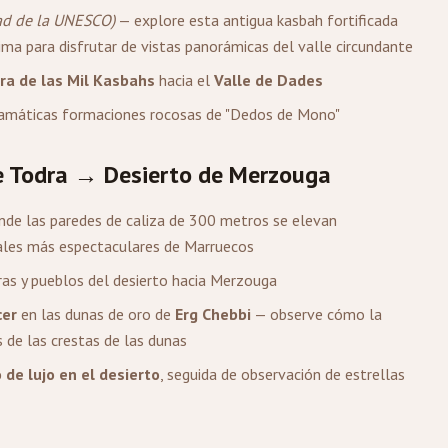
ad de la UNESCO)
— explore esta antigua kasbah fortificada
 cima para disfrutar de vistas panorámicas del valle circundante
ra de las Mil Kasbahs
hacia el
Valle de Dades
dramáticas formaciones rocosas de "Dedos de Mono"
e Todra → Desierto de
Merzouga
nde las paredes de caliza de 300 metros se elevan
ales más espectaculares de Marruecos
ras y pueblos del desierto hacia Merzouga
cer
en las dunas de oro de
Erg Chebbi
— observe cómo la
s de las crestas de las dunas
e lujo en el desierto
, seguida de observación de estrellas