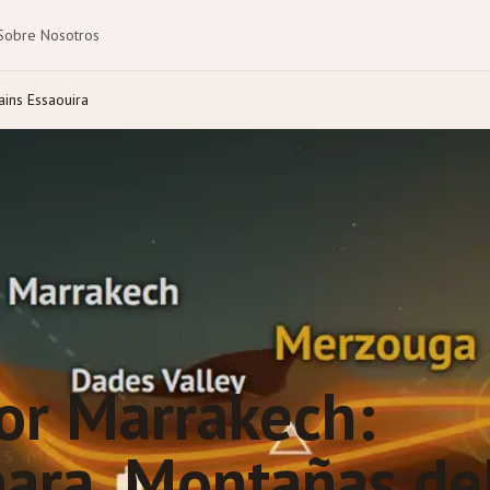
Sobre Nosotros
ins Essaouira
por Marrakech:
hara, Montañas de