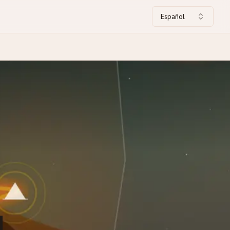
Español
l