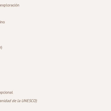
 exploración
ino
e)
opcional
manidad de la UNESCO)