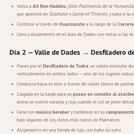
Visita a
Aït Ben Haddou
(Sitio Patrimonio de la Humanid
que apareció en
Gladiator
y
Game of Thrones
, y suba a la
Continúe a través de
Ouarzazate
a lo largo de la
Carrete
Cena y alojamiento en el área de Dades con vistas a las 
Día 2 — Valle de Dades → Desfiladero d
Paseo por el
Desfiladero de Todra
, un cañón estrecho do
verticalmente en ambos lados — uno de los lugares natur
Conduzca hacia el este a través de valles llenos de palme
Llegada en la tarde para un
paseo en camello al atarde
arena se vuelve naranja y roja cuando el sol se pone detrá
Cena con
música bereber
y tambores en su
campamento d
bajo algunos de los cielos más claros de Marruecos
Alojamiento en una tienda de lujo con baño en suite