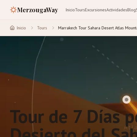
MerzougaWay
Inicio
Tours
Excursiones
Actividades
Blog
Inicio
Tours
Marrakech Tour Sahara Desert Atlas Mounta
Tour de 7 Días 
Desierto del Sa