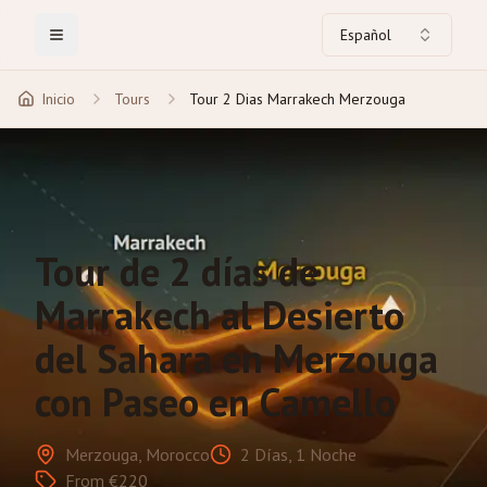
Español
Toggle Menu
Inicio
Tours
Tour 2 Dias Marrakech Merzouga
Tour de 2 días de
Marrakech al Desierto
del Sahara en Merzouga
con Paseo en Camello
Merzouga, Morocco
2 Días, 1 Noche
From €220