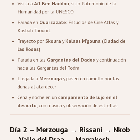
Visita a
Aït Ben Haddou
, sitio Patrimonio de la
Humanidad por la UNESCO
Parada en
Ouarzazate
: Estudios de Cine Atlas y
Kasbah Taourirt
Trayecto por
Skoura
y
Kalaat M’gouna (Ciudad de
las Rosas)
Parada en las
Gargantas del Dades
y continuación
hacia las Gargantas del Todra
Llegada a
Merzouga
y paseo en camello por las
dunas al atardecer
Cena y noche en un
campamento de lujo en el
desierto
, con música y observación de estrellas
Día 2 — Merzouga → Rissani → Nkob
→ Valle del Draa → Marrakech