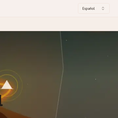
Español
l