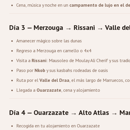
Cena, música y noche en un
campamento de lujo en el de
Día 3 — Merzouga → Rissani → Valle d
Amanecer mágico sobre las dunas
Regreso a Merzouga en camello o 4x4
Visita a
Rissani
: Mausoleo de Moulay Ali Cherif y sus trad
Paso por
Nkob
y sus kasbahs rodeadas de oasis
Ruta por el
Valle del Draa
, el más largo de Marruecos, 
Llegada a
Ouarzazate
, cena y alojamiento
Día 4 — Ouarzazate → Alto Atlas → Ma
Recogida en tu alojamiento en Ouarzazate