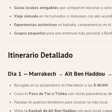
Guías locales amigables
que comparten historias y curio
Viaje cómodo
en 4x4 privados o minivanes con aire acond
Experiencias auténticas
en kasbahs, campamentos en el d
Grupos pequeños
para una aventura más personal y flexi
Itinerario Detallado
Día 1 — Marrakech → Aït Ben Haddou →
Recogida en tu alojamiento en Marrakech a las
8:40 AM
Cruza el
Paso de Tizi n'Tichka
con vistas panorámicas de
Paradas en pueblos bereberes para conocer la vida local
Visita la
Kasbah de Aït Ben Haddou
con guía local y pau