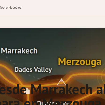
Sobre Nosotros
desde Marrakech a
hara en Merzouga