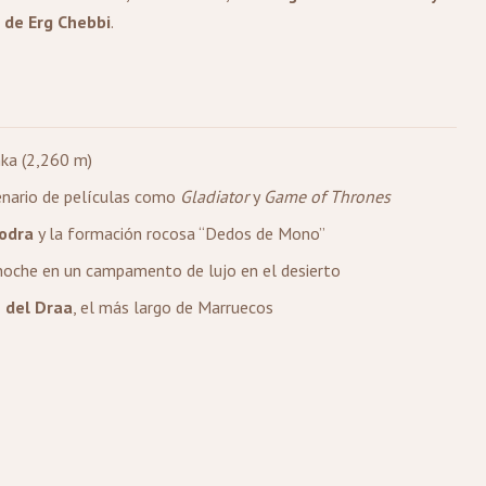
 de Erg Chebbi
.
hka (2,260 m)
enario de películas como
Gladiator
y
Game of Thrones
Todra
y la formación rocosa “Dedos de Mono”
noche en un campamento de lujo en el desierto
e del Draa
, el más largo de Marruecos