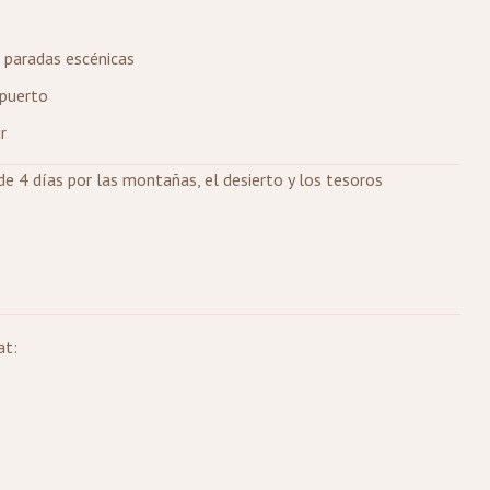
 paradas escénicas
opuerto
r
 de 4 días por las montañas, el desierto y los tesoros
at: