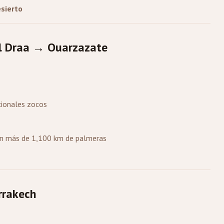
sierto
el Draa → Ouarzazate
icionales zocos
con más de 1,100 km de palmeras
rrakech