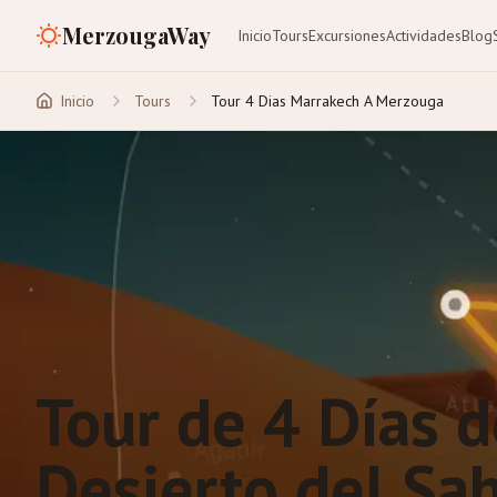
MerzougaWay
Inicio
Tours
Excursiones
Actividades
Blog
Inicio
Tours
Tour 4 Dias Marrakech A Merzouga
Tour de 4 Días 
Desierto del Sa