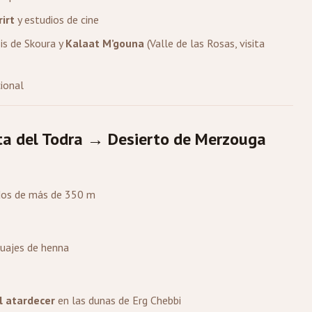
irt
y estudios de cine
sis de Skoura y
Kalaat M’gouna
(Valle de las Rosas, visita
cional
a del Todra → Desierto de Merzouga
ados de más de 350 m
tuajes de henna
l atardecer
en las dunas de Erg Chebbi