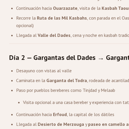
Continuación hacia
Ouarzazate
, visita de la
Kasbah Taour
Recorre la
Ruta de las Mil Kasbahs
, con parada en el Oa
opcional)
Llegada al
Valle del Dades
, cena y noche en kasbah tradi
Día 2 — Gargantas del Dades → Gargant
Desayuno con vistas al valle
Caminata en la
Garganta del Todra
, rodeada de acantil
Paso por pueblos bereberes como Tinjdad y Melaab
Visita opcional a una casa bereber y experiencia con ta
Continuación hacia
Erfoud
, la capital de los dátiles
Llegada al
Desierto de Merzouga
y
paseo en camello a