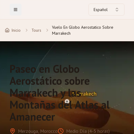
Español
Toggle Menu
Vuelo En Globo Aerostatico Sobre
Inicio
Tours
Marrakech
Paseo en Globo
Aerostático sobre
Marrakech y las
Montañas del Atlas al
Amanecer
Merzouga, Morocco
Medio Día (4-5 horas)