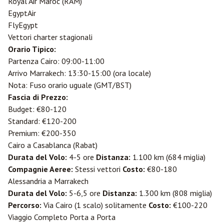
Royal Air Maroc (RAM)
EgyptAir
FlyEgypt
Vettori charter stagionali
Orario Tipico:
Partenza Cairo: 09:00-11:00
Arrivo Marrakech: 13:30-15:00 (ora locale)
Nota: Fuso orario uguale (GMT/BST)
Fascia di Prezzo:
Budget: €80-120
Standard: €120-200
Premium: €200-350
Cairo a Casablanca (
Rabat
)
Durata del Volo:
4-5 ore
Distanza:
1.100 km (684 miglia)
Compagnie Aeree:
Stessi vettori
Costo:
€80-180
Alessandria a Marrakech
Durata del Volo:
5-6,5 ore
Distanza:
1.300 km (808 miglia)
Percorso:
Via Cairo (1 scalo) solitamente
Costo:
€100-220
Viaggio Completo Porta a Porta