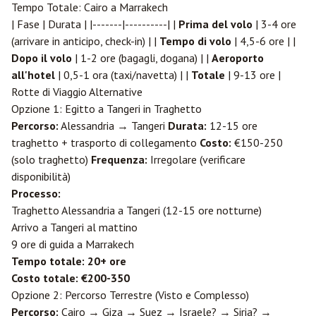
Tempo Totale: Cairo a Marrakech
| Fase | Durata | |-------|----------| |
Prima del volo
| 3-4 ore
(arrivare in anticipo, check-in) | |
Tempo di volo
| 4,5-6 ore | |
Dopo il volo
| 1-2 ore (bagagli, dogana) | |
Aeroporto
all'hotel
| 0,5-1 ora (taxi/navetta) | |
Totale
| 9-13 ore |
Rotte di Viaggio Alternative
Opzione 1: Egitto a
Tangeri
in Traghetto
Percorso:
Alessandria → Tangeri
Durata:
12-15 ore
traghetto + trasporto di collegamento
Costo:
€150-250
(solo traghetto)
Frequenza:
Irregolare (verificare
disponibilità)
Processo:
Traghetto Alessandria a Tangeri (12-15 ore notturne)
Arrivo a Tangeri al mattino
9 ore di guida a Marrakech
Tempo totale: 20+ ore
Costo totale: €200-350
Opzione 2: Percorso Terrestre (Visto e Complesso)
Percorso:
Cairo → Giza → Suez → Israele? → Siria? →