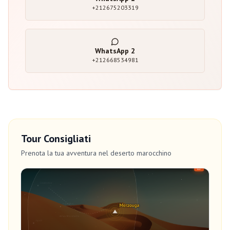
+212675203319
WhatsApp
2
+212668534981
Tour Consigliati
Prenota la tua avventura nel deserto marocchino