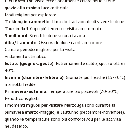
Cieli notturni
: Vista eccezionalmente chiara delle stelle
grazie alla minima luce artificiale
Modi migliori per esplorare
Trekking in cammello
: Il modo tradizionale di vivere le dune
Tour in 4x4
: Copri più terreno e visita aree remote
Sandboard
: Scendi le dune su una tavola
Alba/tramonto
: Osserva le dune cambiare colore
Clima e periodo migliore per la visita
Andamento climatico
Estate (giugno-agosto)
: Estremamente caldo, spesso oltre i
40°C
Inverno (dicembre-febbraio)
: Giornate più fresche (15-20°C)
ma notti fredde
Primavera/autunno
: Temperature più piacevoli (20-30°C)
Periodi consigliati
I momenti migliori per visitare Merzouga sono durante la
primavera (marzo-maggio) e l'autunno (settembre-novembre),
quando le temperature sono più confortevoli per le attività
nel deserto.