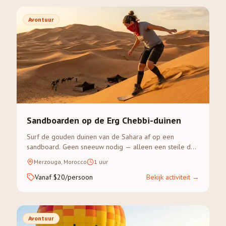
Avontuur
Sandboarden op de Erg Chebbi-duinen
Surf de gouden duinen van de Sahara af op een
sandboard. Geen sneeuw nodig — alleen een steile duin
en avontuurlust.
Merzouga, Morocco
1 uur
Vanaf $20/persoon
Bekijk activiteit
→
Avontuur