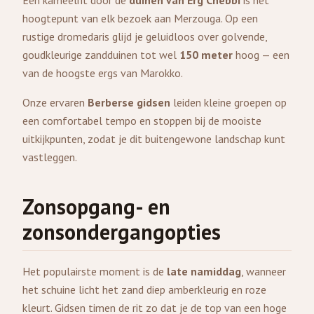
Een kameelrit door de
duinen van Erg Chebbi
is het
hoogtepunt van elk bezoek aan Merzouga. Op een
rustige dromedaris glijd je geluidloos over golvende,
goudkleurige zandduinen tot wel
150 meter
hoog — een
van de hoogste ergs van Marokko.
Onze ervaren
Berberse gidsen
leiden kleine groepen op
een comfortabel tempo en stoppen bij de mooiste
uitkijkpunten, zodat je dit buitengewone landschap kunt
vastleggen.
Zonsopgang- en
zonsondergangopties
Het populairste moment is de
late namiddag
, wanneer
het schuine licht het zand diep amberkleurig en roze
kleurt. Gidsen timen de rit zo dat je de top van een hoge