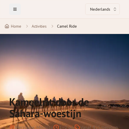
Nederlands
Toggle Menu
Home
Activities
Camel Ride
Kameelrit door de
Sahara-woestijn
Merzouga, Morocco
1–2 uur
Vanaf $25/persoon