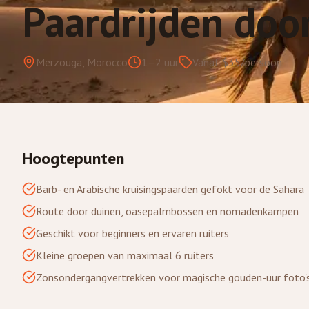
Paardrijden doo
Merzouga, Morocco
1–2 uur
Vanaf $35/persoon
Hoogtepunten
Barb- en Arabische kruisingspaarden gefokt voor de Sahara
Route door duinen, oasepalmbossen en nomadenkampen
Geschikt voor beginners en ervaren ruiters
Kleine groepen van maximaal 6 ruiters
Zonsondergangvertrekken voor magische gouden-uur foto'