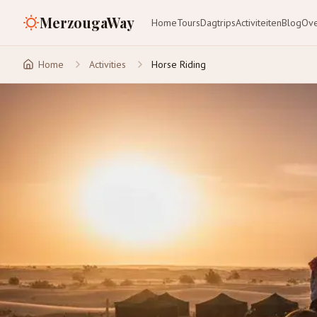
MerzougaWay
Home
Tours
Dagtrips
Activiteiten
Blog
Ove
Home
Activities
Horse Riding