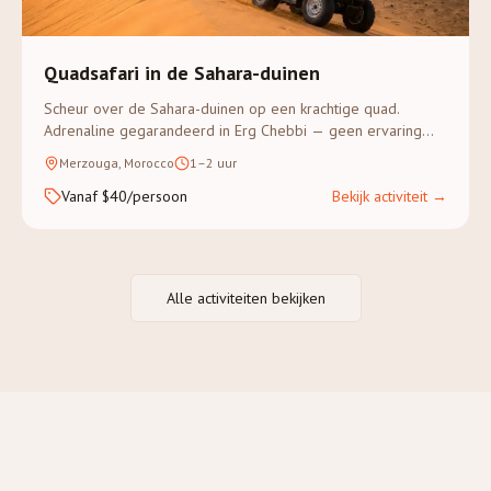
Quadsafari in de Sahara-duinen
Scheur over de Sahara-duinen op een krachtige quad.
Adrenaline gegarandeerd in Erg Chebbi — geen ervaring
vereist.
Merzouga, Morocco
1–2 uur
Vanaf $40/persoon
Bekijk activiteit
→
Alle activiteiten bekijken