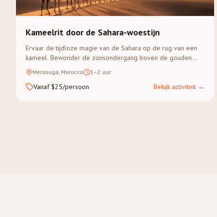
Kameelrit door de Sahara-woestijn
Ervaar de tijdloze magie van de Sahara op de rug van een
kameel. Bewonder de zonsondergang boven de gouden
duinen van Erg Chebbi op een begeleide trek.
Merzouga, Morocco
1–2 uur
Vanaf $25/persoon
Bekijk activiteit
→