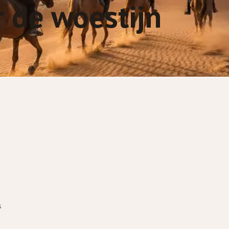
r de woestijn
s